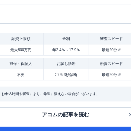
融資
上限額
金利
審査
スピード
最大800万円
年2.4％～17.9％
最短20分※
担保・
保証人
お試し
診断
融資
スピード
不要
◯ ※3秒診断
最短20分※
：お申込時間や審査によりご希望に添えない場合がございます。
アコム
の記事を読む