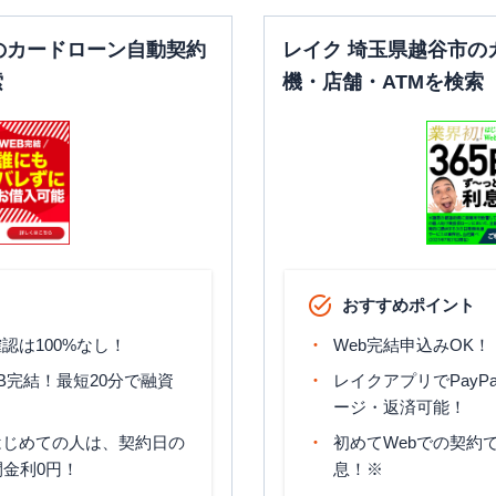
のカードローン自動契約
レイク 埼玉県越谷市の
索
機・店舗・ATMを検索
おすすめポイント
認は100%なし！
Web完結申込みOK！
B完結！最短20分で融資
レイクアプリでPayP
ージ・返済可能！
はじめての人は、契約日の
初めてWebでの契約で
間金利0円！
息！※