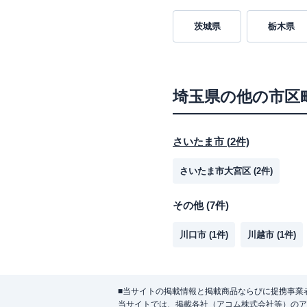
茨城県
栃木県
埼玉県
の他の市区
さいたま市
(
2
件)
さいたま市大宮区
(
2
件)
その他
(
7
件)
川口市
(
1
件)
川越市
(
1
件)
■当サイトの掲載情報と掲載商品ならびに提携事業
当サイトでは、掲載各社（アコム株式会社等）のア