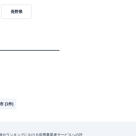
長野県
市
(
1
件)
報やランキングにおける提携事業者サービスへの評