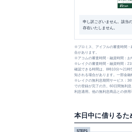
申し訳ございません。該当
存在いたしません。
※
プロミス、アイフルの審査時間・
合があります。
※
アコムの審査時間・融資時間：お
※
レイクの審査時間・融資時間：2
確認できる時間は、8時10分〜21
知される場合があります。一部金融
※
レイクの無利息期間サービス：36
での登録が完了の方。60日間無利
利息適用。他の無利息商品との併用
本日中に借りるた
STEP1