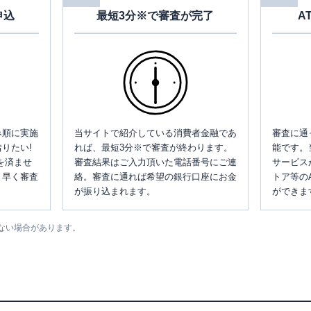
申込
最短3分※で審査が完了
A
み順に実施
当サイトで紹介している消費者金融であ
審査に通
りたい!
れば、最短3分※で審査が終わります。
能です。
を済ませ
審査結果はご入力頂いた電話番号にご連
サービス
、早く審査
絡。審査に通れば希望の銀行口座にお金
トア等の
が振り込まれます。
ができま
ない場合があります。