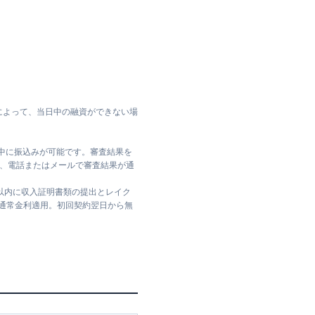
によって、当日中の融資ができない場
日中に振込みが可能です。審査結果を
ては、電話またはメールで審査結果が通
日以内に収入証明書類の提出とレイク
は通常金利適用。初回契約翌日から無