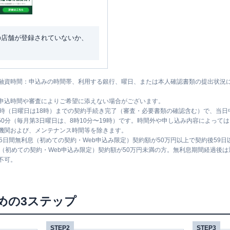
の店舗が登録されていないか、
融資時間：申込みの時間帯、利用する銀行、曜日、または本人確認書類の提出状況
申込時間や審査によりご希望に添えない場合がございます。
1時（日曜日は18時）までの契約手続き完了（審査・必要書類の確認含む）で、当
時50分（毎月第3日曜日は、8時10分〜19時）です。時間外や申し込み内容によっ
機関および、メンテナンス時間等を除きます。
5日間無利息（初めての契約・Web申込み限定）契約額が50万円以上で契約後59
息（初めての契約・Web申込み限定）契約額が50万円未満の方。無利息期間経過後
不可。
めの3ステップ
STEP2
STEP3