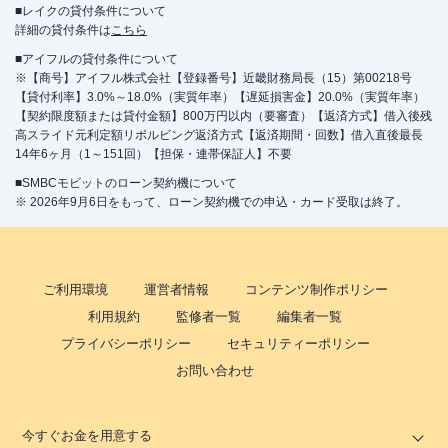
■レイクの貸付条件について
詳細の貸付条件は
こちら
■アイフルの貸付条件について
※【商号】アイフル株式会社【登録番号】近畿財務局長（15）第00218号
【貸付利率】3.0%～18.0%（実質年率）【遅延損害金】20.0%（実質年率）
【契約限度額または貸付金額】800万円以内（要審査）【返済方式】借入後残
高スライド元利定額リボルビング返済方式【返済期間・回数】借入直後最長
14年6ヶ月（1～151回）【担保・連帯保証人】不要
■SMBCモビットのローン契約機について
※ 2026年9月6日をもって、ローン契約機での申込・カード受取は終了。
ご利用環境
運営者情報
コンテンツ制作ポリシー
利用規約
監修者一覧
編集者一覧
プライバシーポリシー
セキュリティーポリシー
お問い合わせ
今すぐお金を用意する