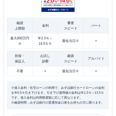
融資
審査
金利
パート
上限額
スピード
最大800万円
年2.0％～
最短当日※
×
※
14.0％※
担保・
お試し
融資
アルバイト
保証人
診断
スピード
不要
×
最短当日※
×
※借入金利：住宅ローンの利用で、みずほ銀行カードローンの金利
を年0.5％引き下げます。引き下げ適用後の金利は年1.5％～13.5％
です。借入金利は利用限度額に応じて異なります。
※融資時間：みずほ銀行の普通預金口座をお持ちの方に限ります。