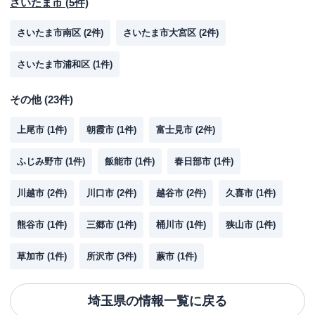
さいたま市
(
5
件)
さいたま市南区
(
2
件)
さいたま市大宮区
(
2
件)
さいたま市浦和区
(
1
件)
その他
(
23
件)
上尾市
(
1
件)
朝霞市
(
1
件)
富士見市
(
2
件)
ふじみ野市
(
1
件)
飯能市
(
1
件)
春日部市
(
1
件)
川越市
(
2
件)
川口市
(
2
件)
越谷市
(
2
件)
久喜市
(
1
件)
熊谷市
(
1
件)
三郷市
(
1
件)
桶川市
(
1
件)
狭山市
(
1
件)
草加市
(
1
件)
所沢市
(
3
件)
蕨市
(
1
件)
埼玉県
の情報一覧に戻る