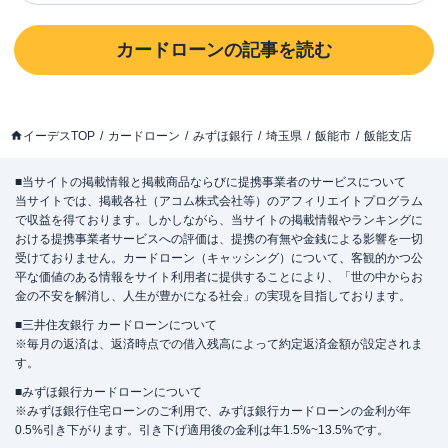
カードローン
の記事を読む
イーデスTOP
カードローン
みずほ銀行
埼玉県
飯能市
飯能支店
■当サイトの掲載情報と掲載商品ならびに提携事業者のサービスについて
当サイトでは、掲載各社（アコム株式会社等）のアフィリエイトプログラム
で収益を得ております。しかしながら、当サイトの掲載情報やランキングに
おける提携事業者サービスへの評価は、提携の有無や金銭による影響を一切
受けておりません。カードローン（キャッシング）について、客観的かつ公
平な価値のある情報をサイト利用者に提供することにより、「世の中からお
金の不安を解消し、人生が豊かになる社会」の実現を目指しております。
■三井住友銀行 カードローンについて
※毎月の返済は、返済時点での借入残高によって約定返済金額が設定されま
す。
■みずほ銀行カードローンについて
※みずほ銀行住宅ローンのご利用で、みずほ銀行カードローンの金利が年
0.5%引き下がります。引き下げ適用後の金利は年1.5%~13.5%です。