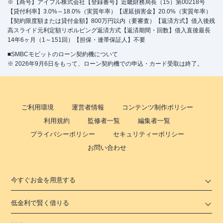
※【商号】アイフル株式会社【登録番号】近畿財務局長（15）第00218号
【貸付利率】3.0%～18.0%（実質年率）【遅延損害金】20.0%（実質年率）
【契約限度額または貸付金額】800万円以内（要審査）【返済方式】借入後残
高スライド元利定額リボルビング返済方式【返済期間・回数】借入直後最長
14年6ヶ月（1～151回）【担保・連帯保証人】不要
■SMBCモビットのローン契約機について
※ 2026年9月6日をもって、ローン契約機での申込・カード受取は終了。
ご利用環境
運営者情報
コンテンツ制作ポリシー
利用規約
監修者一覧
編集者一覧
プライバシーポリシー
セキュリティーポリシー
お問い合わせ
今すぐお金を用意する
低金利で賢く借りる