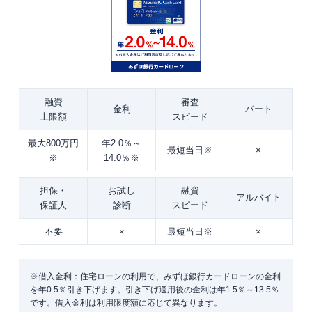
融資
審査
金利
パート
上限額
スピード
最大800万円
年2.0％～
最短当日※
×
※
14.0％※
担保・
お試し
融資
アルバイト
保証人
診断
スピード
不要
×
最短当日※
×
※借入金利：住宅ローンの利用で、みずほ銀行カードローンの金利
を年0.5％引き下げます。引き下げ適用後の金利は年1.5％～13.5％
です。借入金利は利用限度額に応じて異なります。