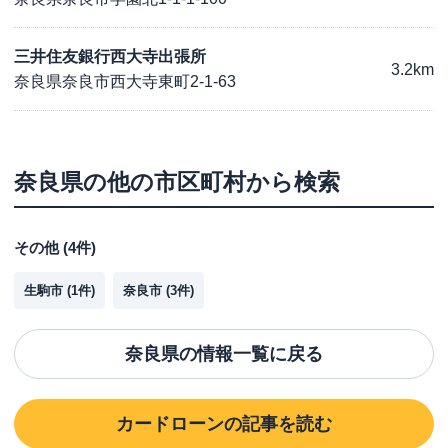
三井住友銀行西大寺出張所
3.2km
奈良県奈良市西大寺東町2-1-63
奈良県
の他の市区町村から検索
その他
(
4
件)
生駒市
(
1
件)
奈良市
(
3
件)
奈良県
の情報一覧に戻る
カードローン
の記事を読む