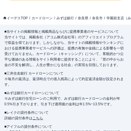
イーデスTOP
カードローン
みずほ銀行
奈良県
奈良市
学園前支店（み
■当サイトの掲載情報と掲載商品ならびに提携事業者のサービスについて
当サイトでは、掲載各社（アコム株式会社等）のアフィリエイトプログラム
で収益を得ております。しかしながら、当サイトの掲載情報やランキングに
おける提携事業者サービスへの評価は、提携の有無や金銭による影響を一切
受けておりません。カードローン（キャッシング）について、客観的かつ公
平な価値のある情報をサイト利用者に提供することにより、「世の中からお
金の不安を解消し、人生が豊かになる社会」の実現を目指しております。
■三井住友銀行 カードローンについて
※毎月の返済は、返済時点での借入残高によって約定返済金額が設定されま
す。
■みずほ銀行カードローンについて
※みずほ銀行住宅ローンのご利用で、みずほ銀行カードローンの金利が年
0.5%引き下がります。引き下げ適用後の金利は年1.5%~13.5%です。
■レイクの貸付条件について
詳細の貸付条件は
こちら
■アイフルの貸付条件について