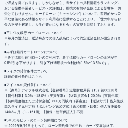
で収益を得ております。しかしながら、当サイトの掲載情報やランキングに
おける提携事業者サービスへの評価は、提携の有無や金銭による影響を一切
受けておりません。カードローン（キャッシング）について、客観的かつ公
平な価値のある情報をサイト利用者に提供することにより、「世の中からお
金の不安を解消し、人生が豊かになる社会」の実現を目指しております。
■三井住友銀行 カードローンについて
※毎月の返済は、返済時点での借入残高によって約定返済金額が設定されま
す。
■みずほ銀行カードローンについて
※みずほ銀行住宅ローンのご利用で、みずほ銀行カードローンの金利が年
0.5%引き下がります。引き下げ適用後の金利は年1.5%~13.5%です。
■レイクの貸付条件について
詳細の貸付条件は
こちら
■アイフルの貸付条件について
※【商号】アイフル株式会社【登録番号】近畿財務局長（15）第00218号
【貸付利率】3.0%～18.0%（実質年率）【遅延損害金】20.0%（実質年率）
【契約限度額または貸付金額】800万円以内（要審査）【返済方式】借入後残
高スライド元利定額リボルビング返済方式【返済期間・回数】借入直後最長
14年6ヶ月（1～151回）【担保・連帯保証人】不要
■SMBCモビットのローン契約機について
※ 2026年9月6日をもって、ローン契約機での申込・カード受取は終了。