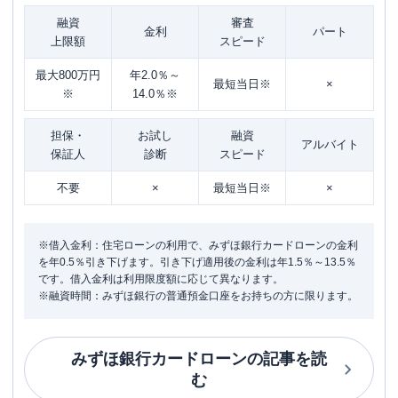
融資
審査
金利
パート
上限額
スピード
最大800万円
年2.0％～
最短当日※
×
※
14.0％※
担保・
お試し
融資
アルバイト
保証人
診断
スピード
不要
×
最短当日※
×
※借入金利：住宅ローンの利用で、みずほ銀行カードローンの金利
を年0.5％引き下げます。引き下げ適用後の金利は年1.5％～13.5％
です。借入金利は利用限度額に応じて異なります。
※融資時間：みずほ銀行の普通預金口座をお持ちの方に限ります。
みずほ銀行カードローン
の記事を読
む