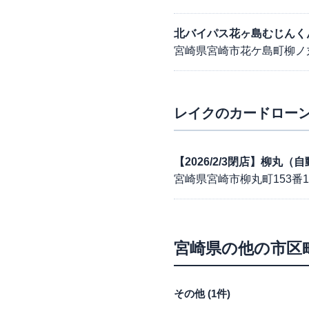
北バイパス花ヶ島むじんく
宮崎県宮崎市花ケ島町柳ノ
レイク
のカードローン
【2026/2/3閉店】柳丸
宮崎県宮崎市柳丸町153番
宮崎県
の他の市区
その他
(
1
件)