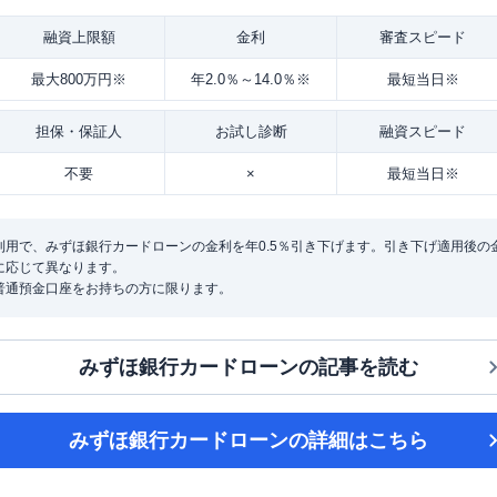
融資
上限額
金利
審査
スピード
最大800万円※
年2.0％～14.0％※
最短当日※
担保・
保証人
お試し
診断
融資
スピード
不要
×
最短当日※
用で、みずほ銀行カードローンの金利を年0.5％引き下げます。引き下げ適用後の金利は
に応じて異なります。
普通預金口座をお持ちの方に限ります。
みずほ銀行カードローン
の記事を読む
みずほ銀行カードローン
の詳細はこちら