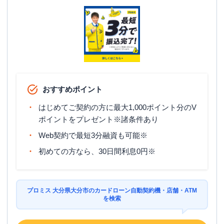
駐車場
✕
住所
大分県大分市中央町1-3-22
名称
アコム
大分森町むじんくんコーナー
平日：
09:00-21:00
おすすめポイント
営業時間
土曜
：
09:00-21:00
日祝
：
09:00-21:00
はじめてご契約の方に最大1,000ポイント分のV
ポイントをプレゼント※諸条件あり
平日：
24時間
ATM営業時間
土曜
：
24時間
Web契約で最短3分融資も可能※
日祝
：
24時間
初めての方なら、30日間利息0円※
ATM
〇
駐車場
〇
プロミス 大分県大分市のカードローン自動契約機・店舗・ATM
住所
大分県大分市森町５８６-１
を検索