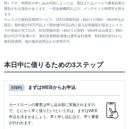
時）です。時間外や申し込み内容によっては、電話またはメールで審査結果が
通知される場合があります。一部金融機関および、メンテナンス時間等を除き
ます。
※
レイクの無利息期間サービス：365日間無利息（初めての契約・Web申込み
限定）契約額が50万円以上で契約後59日以内に収入証明書類の提出とレイク
での登録が完了の方。60日間無利息（初めての契約・Web申込み限定）契約
額が50万円未満の方。無利息期間経過後は通常金利適用。初回契約翌日から
無利息適用。他の無利息商品との併用不可。
本日中に借りるための3ステップ
まずはWEBからお申込
STEP1
カードローンの審査は申し込み順に実施されますの
で、とにかく早く借りたい!という方は、まずはWEB
申込を済ませましょう。早く申し込むほど、早く審査
が行われます。