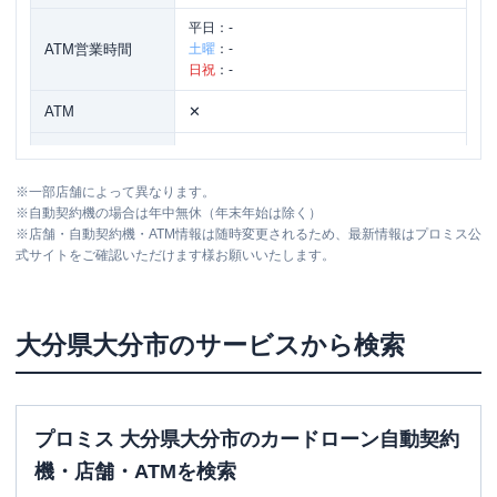
平日：
-
ATM営業時間
土曜
：
-
日祝
：
-
ATM
✕
駐車場
〇
※
一部店舗によって異なります。
大分県大分市中戸次5927番2 サンレー
住所
※
自動契約機の場合は年中無休（年末年始は除く）
クビル1階
※
店舗・自動契約機・ATM情報は随時変更されるため、最新情報はプロミス公
式サイトをご確認いただけます様お願いいたします。
名称
SMBCモビット
三井住友銀行大分
平日：
09:00-15:00
大分県
大分市
のサービスから検索
営業時間
土曜
：
-
日祝
：
-
平日：
-
ATM営業時間
土曜
：
-
プロミス 大分県大分市のカードローン自動契約
日祝
：
-
機・店舗・ATMを検索
ATM
✕