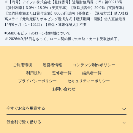
※【商号】アイフル株式会社【登録番号】近畿財務局長（15）第00218号
【貸付利率】3.0%～18.0%（実質年率）【遅延損害金】20.0%（実質年率）
【契約限度額または貸付金額】800万円以内（要審査）【返済方式】借入後残
高スライド元利定額リボルビング返済方式【返済期間・回数】借入直後最長
14年6ヶ月（1～151回）【担保・連帯保証人】不要
■SMBCモビットのローン契約機について
※ 2026年9月6日をもって、ローン契約機での申込・カード受取は終了。
ご利用環境
運営者情報
コンテンツ制作ポリシー
利用規約
監修者一覧
編集者一覧
プライバシーポリシー
セキュリティーポリシー
お問い合わせ
今すぐお金を用意する
低金利で賢く借りる