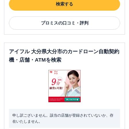
名称
アコム
羽屋交差点むじんくんコーナー
検索する
平日：
09:00-21:00
営業時間
土曜
：
09:00-21:00
日祝
：
09:00-21:00
プロミス
の口コミ・評判
平日：
24時間
ATM営業時間
土曜
：
24時間
日祝
：
24時間
アイフル 大分県大分市のカードローン自動契約
ATM
〇
機・店舗・ATMを検索
駐車場
〇
大分県大分市羽屋２１６-１ アサヒアル
住所
ファ大分ビル１Ｆ
プロミス
【2026/4/1閉店】羽屋交差点自動
名称
契約コーナー
申し訳ございません。該当の店舗が登録されていないか、存
平日：
09:00-21:00
営業時間
在いたしません。
土曜
：
09:00-21:00
日祝
：
09:00-21:00