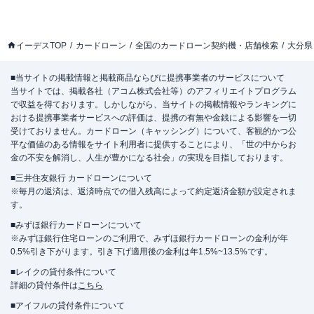
イーデスTOP
カードローン
全国のカードローン契約機・店舗検索
大分県
■当サイトの掲載情報と掲載商品ならびに提携事業者のサービスについて
当サイトでは、掲載各社（アコム株式会社等）のアフィリエイトプログラム
で収益を得ております。しかしながら、当サイトの掲載情報やランキングに
おける提携事業者サービスへの評価は、提携の有無や金銭による影響を一切
受けておりません。カードローン（キャッシング）について、客観的かつ公
平な価値のある情報をサイト利用者に提供することにより、「世の中からお
金の不安を解消し、人生が豊かになる社会」の実現を目指しております。
■三井住友銀行 カードローンについて
※毎月の返済は、返済時点での借入残高によって約定返済金額が設定されま
す。
■みずほ銀行カードローンについて
※みずほ銀行住宅ローンのご利用で、みずほ銀行カードローンの金利が年
0.5%引き下がります。引き下げ適用後の金利は年1.5%~13.5%です。
■レイクの貸付条件について
詳細の貸付条件は
こちら
■アイフルの貸付条件について