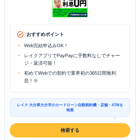
名称
みずほ銀行
大分支店
平日：
9：00～15：00
営業時間
土曜
：
-
日祝
：
-
おすすめポイント
平日：
7：00～24：00
Web完結申込みOK！
ATM営業時間
土曜
：
8：00～21：00
日祝
：
8：00～21：00
レイクアプリでPayPayに手数料なしでチャー
ジ・返済可能！
ATM
〇
初めてWebでの契約で業界初の365日間無利
駐車場
〇
息！※
住所
大分県大分市都町1-4-2
レイク 大分県大分市のカードローン自動契約機・店舗・ATMを
検索
検索する