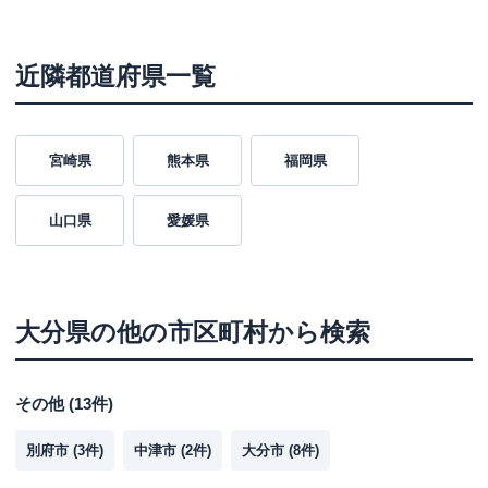
近隣都道府県一覧
宮崎県
熊本県
福岡県
山口県
愛媛県
大分県
の他の市区町村から検索
その他
(
13
件)
別府市
(
3
件)
中津市
(
2
件)
大分市
(
8
件)