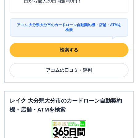
日から最大30日間金利0円！
駐車場
〇
大分県大分市牧２丁目１７-５ 牧ロイヤ
住所
ルプラザ２Ｆ
アコム 大分県大分市のカードローン自動契約機・店舗・ATMを
検索
名称
アコム
１０号線戸次むじんくんコーナー
検索する
平日：
09:00-21:00
営業時間
土曜
：
09:00-21:00
日祝
：
09:00-21:00
アコム
の口コミ・評判
平日：
24時間
ATM営業時間
土曜
：
24時間
日祝
：
24時間
ATM
〇
レイク 大分県大分市のカードローン自動契約
機・店舗・ATMを検索
駐車場
〇
大分県大分市中戸次５９２７-３ サンレ
住所
ークビル１Ｆ