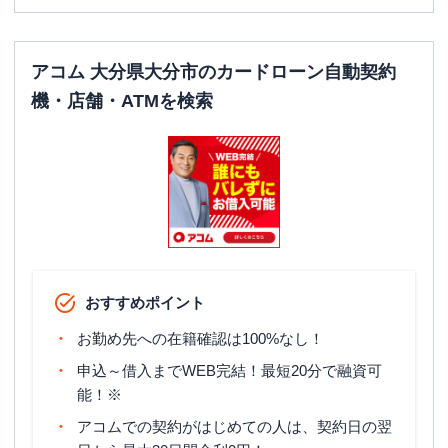
平日：
07:00-24:00
ATM営業時間
土曜
：
07:00-24:00
日祝
：
07:00-24:00
アコム 大分県大分市のカードローン自動契約
機・店舗・ATMを検索
ATM
〇
駐車場
〇
住所
大分県大分市羽屋新町２ー１ー１ １Ｆ
名称
アコム
萩原むじんくんコーナー
平日：
09:00-21:00
営業時間
土曜
：
09:00-21:00
おすすめポイント
日祝
：
09:00-21:00
お勤め先への在籍確認は100%なし！
平日：
24時間
ATM営業時間
土曜
：
24時間
申込～借入までWEB完結！最短20分で融資可
日祝
：
24時間
能！※
ATM
〇
アコムでの契約がはじめての人は、契約日の翌