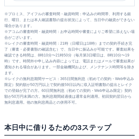
※
プロミス、アイフルの審査時間・融資時間：申込みの時間帯、利用する銀
行、曜日、または本人確認書類の提出状況によって、当日中の融資ができない
場合があります。
※
アコムの審査時間・融資時間：お申込時間や審査によりご希望に添えない場
合がございます。
※
レイクの審査時間・融資時間：21時（日曜日は18時）までの契約手続き完
了（審査・必要書類の確認含む）で、当日中に振込みが可能です。審査結果を
確認できる時間は、8時10分〜21時50分（毎月第3日曜日は、8時10分〜19
時）です。時間外や申し込み内容によっては、電話またはメールで審査結果が
通知される場合があります。一部金融機関および、メンテナンス時間等を除き
ます。
※
レイクの無利息期間サービス：365日間無利息（初めての契約・Web申込み
限定）契約額が50万円以上で契約後59日以内に収入証明書類の提出とレイク
での登録が完了の方。60日間無利息（初めての契約・Web申込み限定）契約
額が50万円未満の方。無利息期間経過後は通常金利適用。初回契約翌日から
無利息適用。他の無利息商品との併用不可。
本日中に借りるための3ステップ