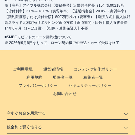
※【商号】アイフル株式会社【登録番号】近畿財務局長（15）第00218号
【貸付利率】3.0%～18.0%（実質年率）【遅延損害金】20.0%（実質年率）
【契約限度額または貸付金額】800万円以内（要審査）【返済方式】借入後残
高スライド元利定額リボルビング返済方式【返済期間・回数】借入直後最長
14年6ヶ月（1～151回）【担保・連帯保証人】不要
■SMBCモビットのローン契約機について
※ 2026年9月6日をもって、ローン契約機での申込・カード受取は終了。
ご利用環境
運営者情報
コンテンツ制作ポリシー
利用規約
監修者一覧
編集者一覧
プライバシーポリシー
セキュリティーポリシー
お問い合わせ
今すぐお金を用意する
低金利で賢く借りる