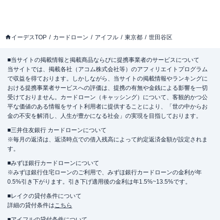
イーデスTOP
カードローン
アイフル
東京都
世田谷区
■当サイトの掲載情報と掲載商品ならびに提携事業者のサービスについて
当サイトでは、掲載各社（アコム株式会社等）のアフィリエイトプログラム
で収益を得ております。しかしながら、当サイトの掲載情報やランキングに
おける提携事業者サービスへの評価は、提携の有無や金銭による影響を一切
受けておりません。カードローン（キャッシング）について、客観的かつ公
平な価値のある情報をサイト利用者に提供することにより、「世の中からお
金の不安を解消し、人生が豊かになる社会」の実現を目指しております。
■三井住友銀行 カードローンについて
※毎月の返済は、返済時点での借入残高によって約定返済金額が設定されま
す。
■みずほ銀行カードローンについて
※みずほ銀行住宅ローンのご利用で、みずほ銀行カードローンの金利が年
0.5%引き下がります。引き下げ適用後の金利は年1.5%~13.5%です。
■レイクの貸付条件について
詳細の貸付条件は
こちら
■アイフルの貸付条件について