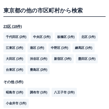
東京都
の他の市区町村から検索
23区
(
18
件)
千代田区
(
2
件)
中央区
(
1
件)
板橋区
(
1
件)
北区
(
1
件)
江東区
(
1
件)
港区
(
1
件)
中野区
(
1
件)
練馬区
(
1
件)
大田区
(
1
件)
渋谷区
(
1
件)
新宿区
(
3
件)
墨田区
(
1
件)
台東区
(
1
件)
豊島区
(
2
件)
その他
(
5
件)
昭島市
(
1
件)
調布市
(
1
件)
八王子市
(
2
件)
小金井市
(
1
件)