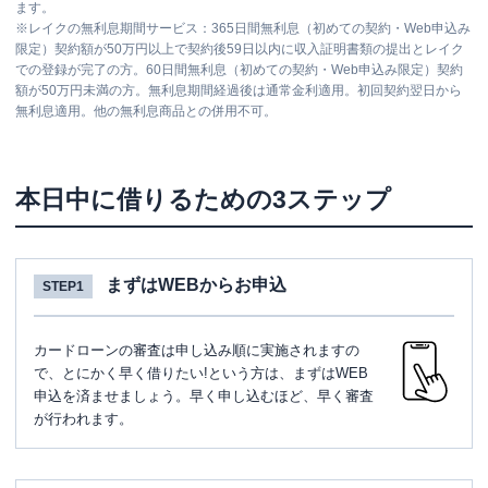
ます。
※
レイクの無利息期間サービス：365日間無利息（初めての契約・Web申込み
限定）契約額が50万円以上で契約後59日以内に収入証明書類の提出とレイク
での登録が完了の方。60日間無利息（初めての契約・Web申込み限定）契約
額が50万円未満の方。無利息期間経過後は通常金利適用。初回契約翌日から
無利息適用。他の無利息商品との併用不可。
本日中に借りるための3ステップ
まずはWEBからお申込
STEP1
カードローンの審査は申し込み順に実施されますの
で、とにかく早く借りたい!という方は、まずはWEB
申込を済ませましょう。早く申し込むほど、早く審査
が行われます。