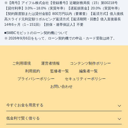
※【商号】アイフル株式会社【登録番号】近畿財務局長（15）第00218号
【貸付利率】3.0%～18.0%（実質年率）【遅延損害金】20.0%（実質年率）
【契約限度額または貸付金額】800万円以内（要審査）【返済方式】借入後残
高スライド元利定額リボルビング返済方式【返済期間・回数】借入直後最長
14年6ヶ月（1～151回）【担保・連帯保証人】不要
■SMBCモビットのローン契約機について
※ 2026年9月6日をもって、ローン契約機での申込・カード受取は終了。
ご利用環境
運営者情報
コンテンツ制作ポリシー
利用規約
監修者一覧
編集者一覧
プライバシーポリシー
セキュリティーポリシー
お問い合わせ
今すぐお金を用意する
低金利で賢く借りる