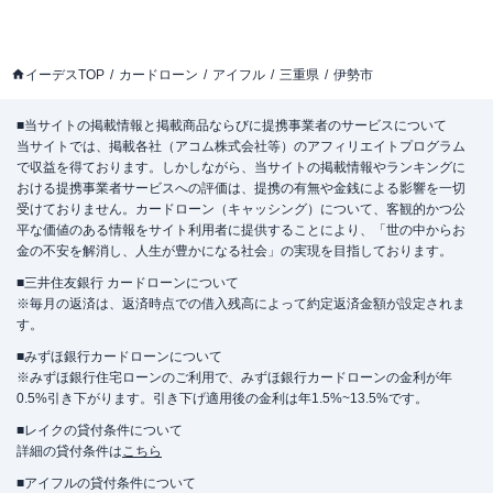
イーデスTOP
カードローン
アイフル
三重県
伊勢市
■当サイトの掲載情報と掲載商品ならびに提携事業者のサービスについて
当サイトでは、掲載各社（アコム株式会社等）のアフィリエイトプログラム
で収益を得ております。しかしながら、当サイトの掲載情報やランキングに
おける提携事業者サービスへの評価は、提携の有無や金銭による影響を一切
受けておりません。カードローン（キャッシング）について、客観的かつ公
平な価値のある情報をサイト利用者に提供することにより、「世の中からお
金の不安を解消し、人生が豊かになる社会」の実現を目指しております。
■三井住友銀行 カードローンについて
※毎月の返済は、返済時点での借入残高によって約定返済金額が設定されま
す。
■みずほ銀行カードローンについて
※みずほ銀行住宅ローンのご利用で、みずほ銀行カードローンの金利が年
0.5%引き下がります。引き下げ適用後の金利は年1.5%~13.5%です。
■レイクの貸付条件について
詳細の貸付条件は
こちら
■アイフルの貸付条件について