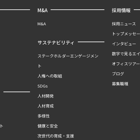
M&A
採用情報
M&A
採用ニュース
トップメッセ
サステナビリティ
インタビュー
数字で見るエ
ステークホルダーエンゲージメン
オフィスツア
ト
ブログ
人権への取組
募集職種
SDGs
報
人材開発
人材育成
多様性
ト
健康と安全
次世代の育成・支援