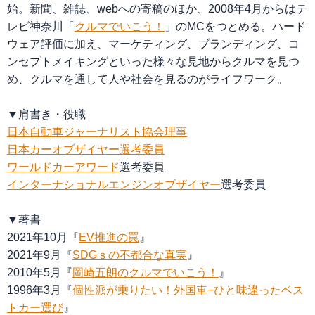
始。新聞、雑誌、webへの寄稿のほか、2008年4月からはテ
レビ神奈川「
クルマでいこう！
」のMCをつとめる。ハード
ウェア評価に加え、マーケティング、ブランディング、コ
ンセプトメイキングといった様々な見地からクルマを見つ
め、クルマを通して人や社会を見るのがライフワーク。
▼肩書き・役職
日本自動車ジャーナリスト協会理事
日本カーオブザイヤー選考委員
ワールドカーアワード
選考委員
インターナショナルエンジンオブザイヤー
選考委員
▼著書
2021年10月『
EV推進の罠
』
2021年9月『
SDGｓの不都合な真実
』
2010年5月『
岡崎五朗のクルマでいこう！
』
1996年3月『
個性派が乗りたい！外国車−ひと味違ったベス
トカー選び
』