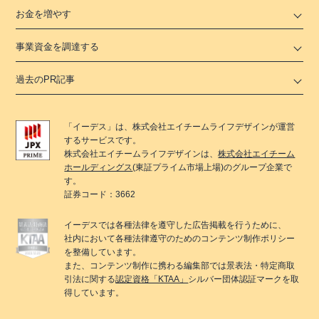
お金を増やす
事業資金を調達する
過去のPR記事
「
イーデス
」は、
株式会社エイチームライフデザイン
が運営
するサービスです。
株式会社エイチームライフデザイン
は、
株式会社エイチーム
ホールディングス
(東証プライム市場上場)のグループ企業で
す。
証券コード：3662
イーデス
では各種法律を遵守した広告掲載を行うために、
社内において各種法律遵守のためのコンテンツ制作ポリシー
を整備しています。
また、コンテンツ制作に携わる編集部では景表法・特定商取
引法に関する
認定資格「KTAA」
シルバー団体認証マークを取
得しています。