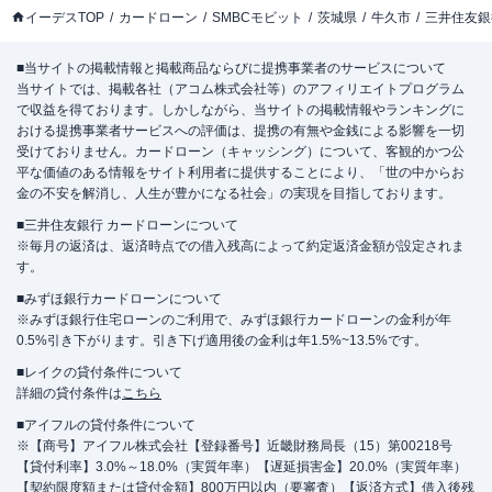
イーデスTOP
カードローン
SMBCモビット
茨城県
牛久市
三井住友銀
■当サイトの掲載情報と掲載商品ならびに提携事業者のサービスについて
当サイトでは、掲載各社（アコム株式会社等）のアフィリエイトプログラム
で収益を得ております。しかしながら、当サイトの掲載情報やランキングに
おける提携事業者サービスへの評価は、提携の有無や金銭による影響を一切
受けておりません。カードローン（キャッシング）について、客観的かつ公
平な価値のある情報をサイト利用者に提供することにより、「世の中からお
金の不安を解消し、人生が豊かになる社会」の実現を目指しております。
■三井住友銀行 カードローンについて
※毎月の返済は、返済時点での借入残高によって約定返済金額が設定されま
す。
■みずほ銀行カードローンについて
※みずほ銀行住宅ローンのご利用で、みずほ銀行カードローンの金利が年
0.5%引き下がります。引き下げ適用後の金利は年1.5%~13.5%です。
■レイクの貸付条件について
詳細の貸付条件は
こちら
■アイフルの貸付条件について
※【商号】アイフル株式会社【登録番号】近畿財務局長（15）第00218号
【貸付利率】3.0%～18.0%（実質年率）【遅延損害金】20.0%（実質年率）
【契約限度額または貸付金額】800万円以内（要審査）【返済方式】借入後残