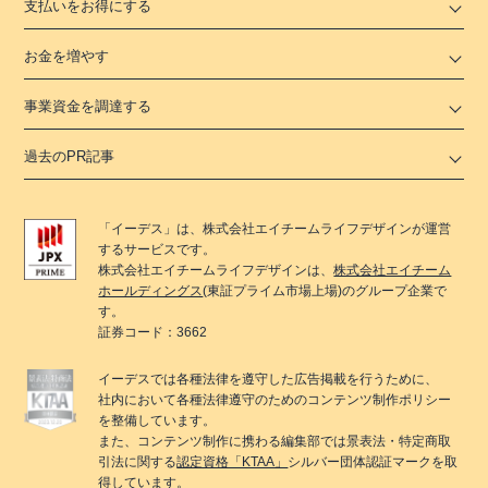
支払いをお得にする
お金を増やす
事業資金を調達する
過去のPR記事
「
イーデス
」は、
株式会社エイチームライフデザイン
が運営
するサービスです。
株式会社エイチームライフデザイン
は、
株式会社エイチーム
ホールディングス
(東証プライム市場上場)のグループ企業で
す。
証券コード：3662
イーデス
では各種法律を遵守した広告掲載を行うために、
社内において各種法律遵守のためのコンテンツ制作ポリシー
を整備しています。
また、コンテンツ制作に携わる編集部では景表法・特定商取
引法に関する
認定資格「KTAA」
シルバー団体認証マークを取
得しています。