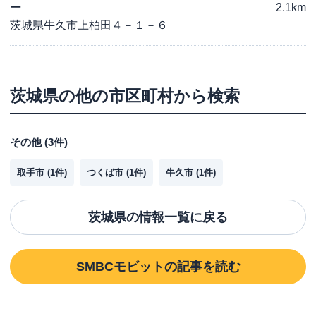
ー
2.1km
茨城県牛久市上柏田４－１－６
茨城県
の他の市区町村から検索
その他
(
3
件)
取手市
(
1
件)
つくば市
(
1
件)
牛久市
(
1
件)
茨城県
の情報一覧に戻る
SMBCモビット
の記事を読む