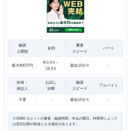
融資
審査
金利
パート
上限額
スピード
年3.0％～
最大800万円
最短15分※
-
18.0％
担保・
お試し
融資
アルバイト
保証人
診断
スピード
不要
-
最短15分※
-
※SMBCモビットの審査・融資時間：申込の曜日、時間帯によって
は翌日以降の取扱となる場合があります。