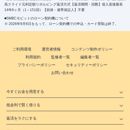
高スライド元利定額リボルビング返済方式【返済期間・回数】借入直後最長
14年6ヶ月（1～151回）【担保・連帯保証人】不要
■SMBCモビットのローン契約機について
※ 2026年9月6日をもって、ローン契約機での申込・カード受取は終了。
ご利用環境
運営者情報
コンテンツ制作ポリシー
利用規約
監修者一覧
編集者一覧
プライバシーポリシー
セキュリティーポリシー
お問い合わせ
今すぐお金を用意する
低金利で賢く借りる
返済をラクにする