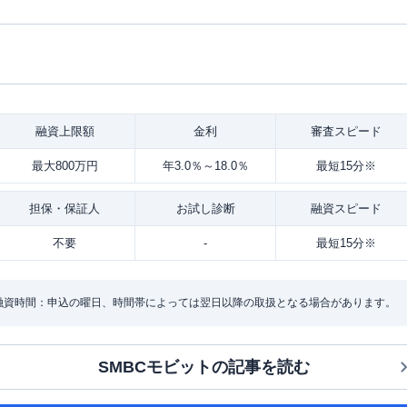
融資
上限額
金利
審査
スピード
最大800万円
年3.0％～18.0％
最短15分※
担保・
保証人
お試し
診断
融資
スピード
不要
-
最短15分※
・融資時間：申込の曜日、時間帯によっては翌日以降の取扱となる場合があります。
SMBCモビット
の記事を読む