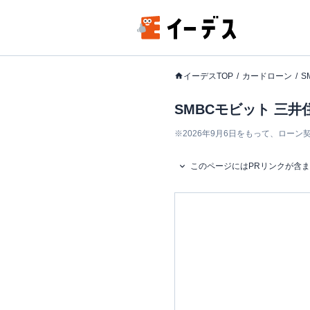
イーデスTOP
カードローン
S
SMBCモビット 三
※
2026年9月6日をもって、ロー
このページにはPRリンクが含