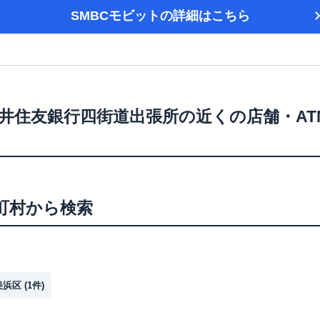
SMBCモビット
の詳細はこちら
井住友銀行四街道出張所
の近くの店舗・A
町村から検索
美浜区
(
1
件)