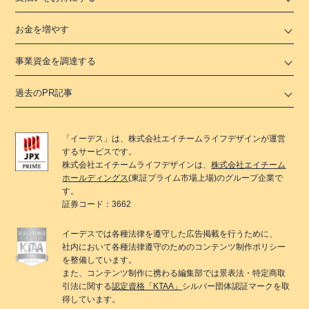
お金を増やす
事業資金を調達する
過去のPR記事
「
イーデス
」は、
株式会社エイチームライフデザイン
が運営
するサービスです。
株式会社エイチームライフデザイン
は、
株式会社エイチーム
ホールディングス
(東証プライム市場上場)のグループ企業で
す。
証券コード：3662
イーデス
では各種法律を遵守した広告掲載を行うために、
社内において各種法律遵守のためのコンテンツ制作ポリシー
を整備しています。
また、コンテンツ制作に携わる編集部では景表法・特定商取
引法に関する
認定資格「KTAA」
シルバー団体認証マークを取
得しています。