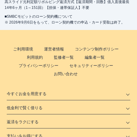
高スライド元利定額リボルビング返済方式【返済期間・回数】借入直後最長
14年6ヶ月（1～151回）【担保・連帯保証人】不要
■SMBCモビットのローン契約機について
※ 2026年9月6日をもって、ローン契約機での申込・カード受取は終了。
ご利用環境
運営者情報
コンテンツ制作ポリシー
利用規約
監修者一覧
編集者一覧
プライバシーポリシー
セキュリティーポリシー
お問い合わせ
今すぐお金を用意する
低金利で賢く借りる
返済をラクにする
支払いをお得にする