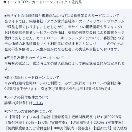
イーデスTOP
カードローン
レイク
佐賀県
■当サイトの掲載情報と掲載商品ならびに提携事業者のサービスについて
当サイトでは、掲載各社（アコム株式会社等）のアフィリエイトプログラム
で収益を得ております。しかしながら、当サイトの掲載情報やランキングに
おける提携事業者サービスへの評価は、提携の有無や金銭による影響を一切
受けておりません。カードローン（キャッシング）について、客観的かつ公
平な価値のある情報をサイト利用者に提供することにより、「世の中からお
金の不安を解消し、人生が豊かになる社会」の実現を目指しております。
■三井住友銀行 カードローンについて
※毎月の返済は、返済時点での借入残高によって約定返済金額が設定されま
す。
■みずほ銀行カードローンについて
※みずほ銀行住宅ローンのご利用で、みずほ銀行カードローンの金利が年
0.5%引き下がります。引き下げ適用後の金利は年1.5%~13.5%です。
■レイクの貸付条件について
詳細の貸付条件は
こちら
■アイフルの貸付条件について
※【商号】アイフル株式会社【登録番号】近畿財務局長（15）第00218号
【貸付利率】3.0%～18.0%（実質年率）【遅延損害金】20.0%（実質年率）
【契約限度額または貸付金額】800万円以内（要審査）【返済方式】借入後残