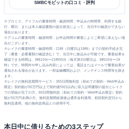
SMBCモビット
の口コミ・評判
※
プロミス、アイフルの審査時間・融資時間：申込みの時間帯、利用する銀
行、曜日、または本人確認書類の提出状況によって、当日中の融資ができない
場合があります。
※
アコムの審査時間・融資時間：お申込時間や審査によりご希望に添えない場
合がございます。
※
レイクの審査時間・融資時間：21時（日曜日は18時）までの契約手続き完
了（審査・必要書類の確認含む）で、当日中に振込みが可能です。審査結果を
確認できる時間は、8時10分〜21時50分（毎月第3日曜日は、8時10分〜19
時）です。時間外や申し込み内容によっては、電話またはメールで審査結果が
通知される場合があります。一部金融機関および、メンテナンス時間等を除き
ます。
※
レイクの無利息期間サービス：365日間無利息（初めての契約・Web申込み
限定）契約額が50万円以上で契約後59日以内に収入証明書類の提出とレイク
での登録が完了の方。60日間無利息（初めての契約・Web申込み限定）契約
額が50万円未満の方。無利息期間経過後は通常金利適用。初回契約翌日から
無利息適用。他の無利息商品との併用不可。
本日中に借りるための3ステップ