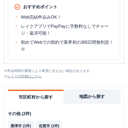
おすすめポイント
Web完結申込みOK！
レイクアプリでPayPayに手数料なしでチャー
ジ・返済可能！
初めてWebでの契約で業界初の365日間無利息！
※
※
申込時間や審査により希望に沿えない場合があります。
※
レイク
の詳細はこちら
地図から探す
市区町村から探す
その他
(
2
件)
唐津市
(
1
件)
佐賀市
(
1
件)