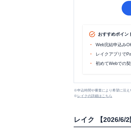
おすすめポイン
Web完結申込みO
レイクアプリでP
初めてWebでの
※
申込時間や審査により希望に沿え
※
レイク
の詳細はこちら
レイク
【2026