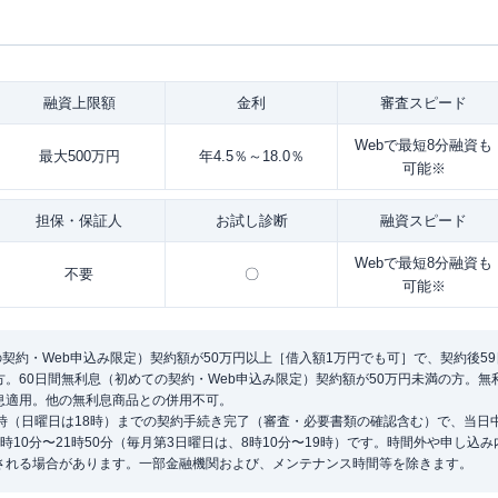
融資
上限額
金利
審査
スピード
Webで最短8分融資も
最大500万円
年4.5％～18.0％
可能※
担保・
保証人
お試し
診断
融資
スピード
Webで最短8分融資も
不要
〇
可能※
の契約・Web申込み限定）契約額が50万円以上［借入額1万円でも可］で、契約後5
。60日間無利息（初めての契約・Web申込み限定）契約額が50万円未満の方。
息適用。他の無利息商品との併用不可。
1時（日曜日は18時）までの契約手続き完了（審査・必要書類の確認含む）で、当日
時10分〜21時50分（毎月第3日曜日は、8時10分〜19時）です。時間外や申し込
される場合があります。一部金融機関および、メンテナンス時間等を除きます。