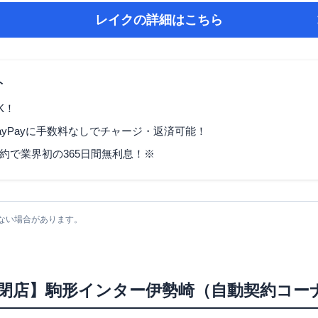
レイク
の詳細はこちら
ト
K！
ayPayに手数料なしでチャージ・返済可能！
契約で業界初の365日間無利息！※
ない場合があります。
/6/2閉店】駒形インター伊勢崎（自動契約コー