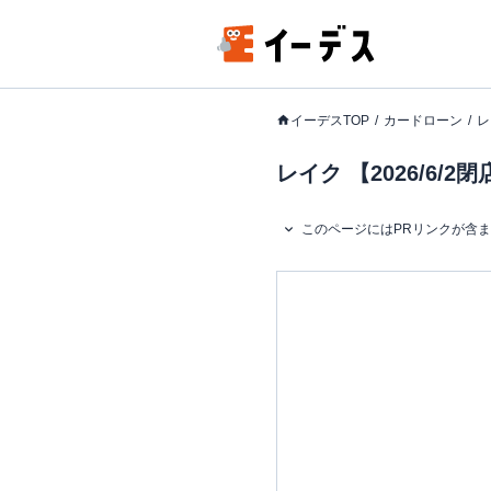
イーデスTOP
カードローン
レ
レイク 【2026/6
このページにはPRリンクが含