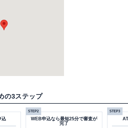
めの3ステップ
STEP2
STEP3
申込
WEB申込なら最短25分で審査が
A
完了