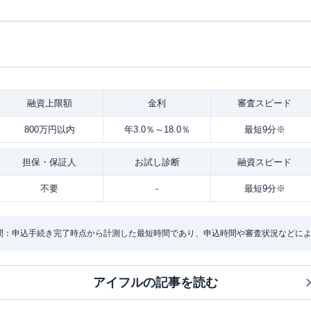
融資
上限額
金利
審査
スピード
800万円以内
年3.0％～18.0％
最短9分※
担保・
保証人
お試し
診断
融資
スピード
不要
-
最短9分※
間：申込手続き完了時点から計測した最短時間であり、申込時間や審査状況などに
アイフル
の記事を読む