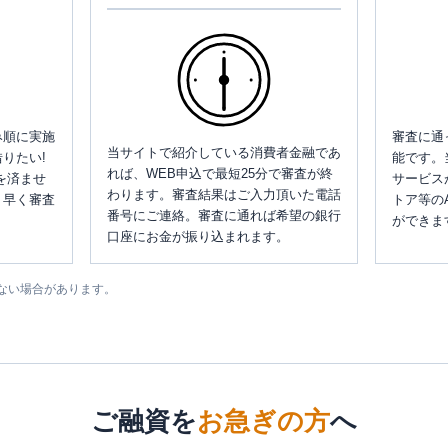
み順に実施
審査に通
当サイトで紹介している消費者金融であ
りたい!
能です。
れば、WEB申込で最短25分で審査が終
を済ませ
サービス
わります。審査結果はご入力頂いた電話
、早く審査
トア等の
番号にご連絡。審査に通れば希望の銀行
ができま
口座にお金が振り込まれます。
ない場合があります。
ご融資を
お急ぎの方
へ