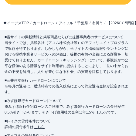
イーデスTOP
カードローン
アイフル
千葉県
市川市
【2026/1/1
■当サイトの掲載情報と掲載商品ならびに提携事業者のサービスについて
当サイトでは、掲載各社（アコム株式会社等）のアフィリエイトプログラム
で収益を得ております。しかしながら、当サイトの掲載情報やランキングに
おける提携事業者サービスへの評価は、提携の有無や金銭による影響を一切
受けておりません。カードローン（キャッシング）について、客観的かつ公
平な価値のある情報をサイト利用者に提供することにより、「世の中からお
金の不安を解消し、人生が豊かになる社会」の実現を目指しております。
■三井住友銀行 カードローンについて
※毎月の返済は、返済時点での借入残高によって約定返済金額が設定されま
す。
■みずほ銀行カードローンについて
※みずほ銀行住宅ローンのご利用で、みずほ銀行カードローンの金利が年
0.5%引き下がります。引き下げ適用後の金利は年1.5%~13.5%です。
■レイクの貸付条件について
詳細の貸付条件は
こちら
■アイフルの貸付条件について