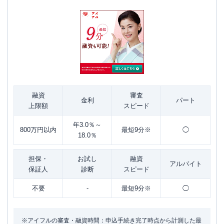
融資
審査
金利
パート
上限額
スピード
年3.0％～
800万円以内
最短9分※
◯
18.0％
担保・
お試し
融資
アルバイト
保証人
診断
スピード
不要
-
最短9分※
◯
※アイフルの審査・融資時間：申込手続き完了時点から計測した最