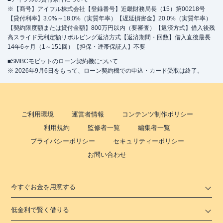
※【商号】アイフル株式会社【登録番号】近畿財務局長（15）第00218号
【貸付利率】3.0%～18.0%（実質年率）【遅延損害金】20.0%（実質年率）
【契約限度額または貸付金額】800万円以内（要審査）【返済方式】借入後残
高スライド元利定額リボルビング返済方式【返済期間・回数】借入直後最長
14年6ヶ月（1～151回）【担保・連帯保証人】不要
■SMBCモビットのローン契約機について
※ 2026年9月6日をもって、ローン契約機での申込・カード受取は終了。
ご利用環境
運営者情報
コンテンツ制作ポリシー
利用規約
監修者一覧
編集者一覧
プライバシーポリシー
セキュリティーポリシー
お問い合わせ
今すぐお金を用意する
低金利で賢く借りる