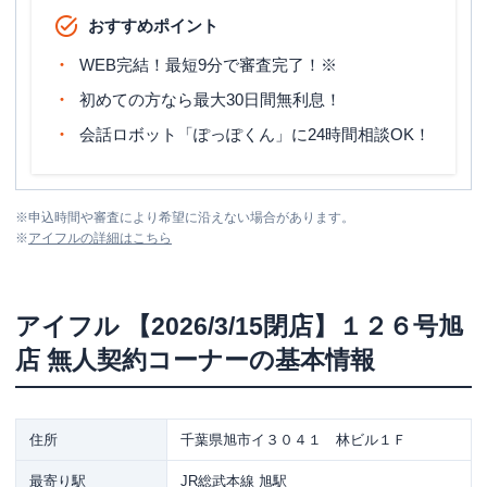
おすすめポイント
WEB完結！最短9分で審査完了！※
初めての方なら最大30日間無利息！
会話ロボット「ぽっぽくん」に24時間相談OK！
※
申込時間や審査により希望に沿えない場合があります。
※
アイフル
の詳細はこちら
アイフル
【2026/3/15閉店】１２６号旭
店 無人契約コーナー
の基本情報
住所
千葉県旭市イ３０４１ 林ビル１Ｆ
最寄り駅
JR総武本線 旭駅