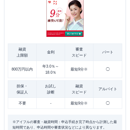
融資
審査
金利
パート
上限額
スピード
年3.0％～
800万円以内
最短9分※
◯
18.0％
担保・
お試し
融資
アルバイト
保証人
診断
スピード
不要
-
最短9分※
◯
※アイフルの審査・融資時間：申込手続き完了時点から計測した最
短時間であり、申込時間や審査状況などにより異なります。