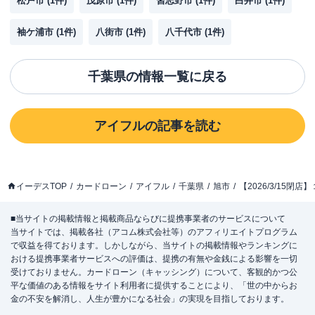
松戸市
(
1
件)
茂原市
(
1
件)
習志野市
(
1
件)
白井市
(
1
件)
袖ケ浦市
(
1
件)
八街市
(
1
件)
八千代市
(
1
件)
千葉県
の情報一覧に戻る
アイフル
の記事を読む
イーデスTOP
カードローン
アイフル
千葉県
旭市
【2026/3/15閉
■当サイトの掲載情報と掲載商品ならびに提携事業者のサービスについて
当サイトでは、掲載各社（アコム株式会社等）のアフィリエイトプログラム
で収益を得ております。しかしながら、当サイトの掲載情報やランキングに
おける提携事業者サービスへの評価は、提携の有無や金銭による影響を一切
受けておりません。カードローン（キャッシング）について、客観的かつ公
平な価値のある情報をサイト利用者に提供することにより、「世の中からお
金の不安を解消し、人生が豊かになる社会」の実現を目指しております。