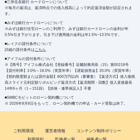
■三井住友銀行 カードローンについて
※毎月の返済は、返済時点での借入残高によって約定返済金額が設定されま
す。
■みずほ銀行カードローンについて
※みずほ銀行住宅ローンのご利用で、みずほ銀行カードローンの金利が年
0.5%引き下がります。引き下げ適用後の金利は年1.5%~13.5%です。
■レイクの貸付条件について
詳細の貸付条件は
こちら
■アイフルの貸付条件について
※【商号】アイフル株式会社【登録番号】近畿財務局長（15）第00218号
【貸付利率】3.0%～18.0%（実質年率）【遅延損害金】20.0%（実質年率）
【契約限度額または貸付金額】800万円以内（要審査）【返済方式】借入後残
高スライド元利定額リボルビング返済方式【返済期間・回数】借入直後最長
14年6ヶ月（1～151回）【担保・連帯保証人】不要
■SMBCモビットのローン契約機について
※ 2026年9月6日をもって、ローン契約機での申込・カード受取は終了。
ご利用環境
運営者情報
コンテンツ制作ポリシー
利用規約
監修者一覧
編集者一覧