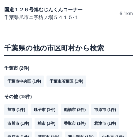
国道１２６号旭むじんくんコーナー
6.1km
千葉県旭市ニ字坊ノ場５４１５-１
千葉県
の他の市区町村から検索
千葉市
(
2
件)
千葉市中央区
(
1
件)
千葉市若葉区
(
1
件)
その他
(
18
件)
旭市
(
1
件)
銚子市
(
1
件)
船橋市
(
2
件)
市原市
(
1
件)
市川市
(
1
件)
柏市
(
3
件)
香取市
(
1
件)
君津市
(
1
件)