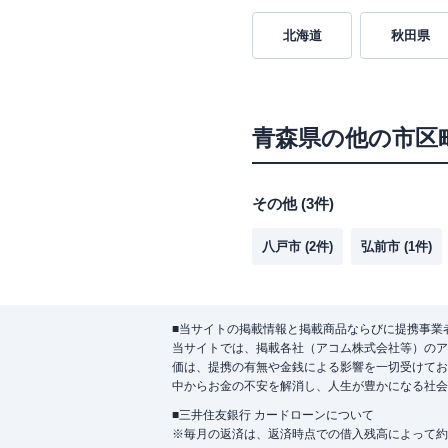
北海道
秋田県
青森県
の他の市区
その他
(
3
件)
八戸市
(
2
件)
弘前市
(
1
件)
■当サイトの掲載情報と掲載商品ならびに提携事業
当サイトでは、掲載各社（アコム株式会社等）のア
価は、提携の有無や金銭による影響を一切受けてお
中からお金の不安を解消し、人生が豊かになる社会
■三井住友銀行 カードローンについて
※毎月の返済は、返済時点での借入残高によって約