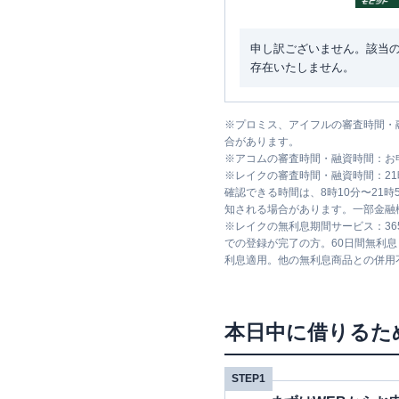
申し訳ございません。該当
存在いたしません。
※
プロミス、アイフルの審査時間・
合があります。
※
アコムの審査時間・融資時間：お
※
レイクの審査時間・融資時間：2
確認できる時間は、8時10分〜21
知される場合があります。一部金融
※
レイクの無利息期間サービス：36
での登録が完了の方。60日間無利
利息適用。他の無利息商品との併用
本日中に借りるた
STEP1