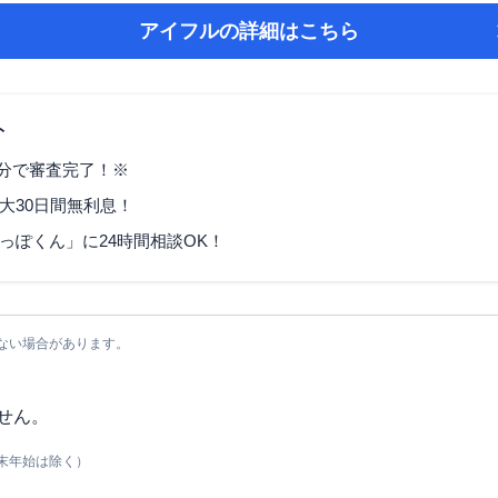
アイフル
の詳細はこちら
ト
9分で審査完了！※
大30日間無利息！
っぽくん」に24時間相談OK！
ない場合があります。
せん。
末年始は除く）