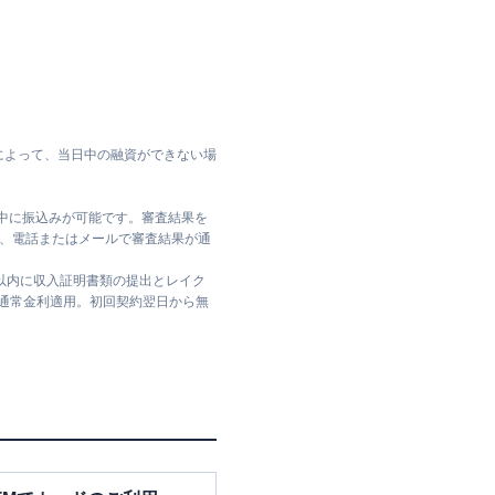
によって、当日中の融資ができない場
日中に振込みが可能です。審査結果を
ては、電話またはメールで審査結果が通
日以内に収入証明書類の提出とレイク
は通常金利適用。初回契約翌日から無