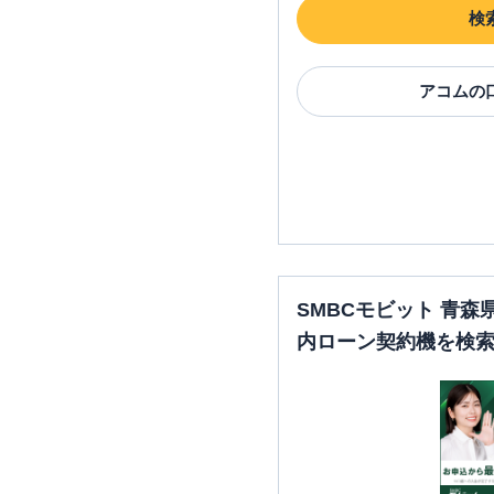
検
アコム
の
SMBCモビット 青
内ローン契約機を検