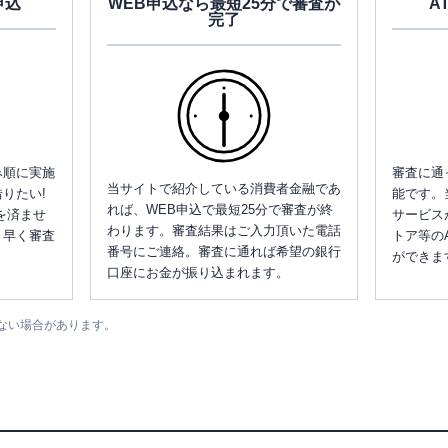
申込
WEB申込なら最短25分で審査が
A
完了
み順に実施
審査に通
当サイトで紹介している消費者金融であ
りたい!
能です。
れば、WEB申込で最短25分で審査が終
を済ませ
サービス
わります。審査結果はご入力頂いた電話
、早く審査
トア等の
番号にご連絡。審査に通れば希望の銀行
ができま
口座にお金が振り込まれます。
ない場合があります。