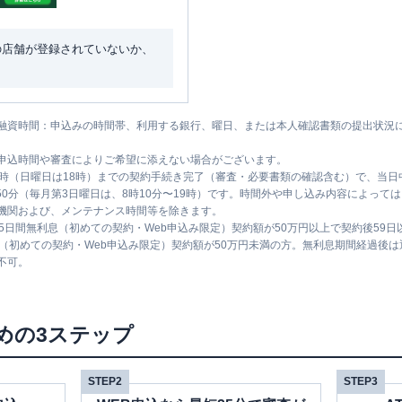
の店舗が登録されていないか、
融資時間：申込みの時間帯、利用する銀行、曜日、または本人確認書類の提出状況
申込時間や審査によりご希望に添えない場合がございます。
1時（日曜日は18時）までの契約手続き完了（審査・必要書類の確認含む）で、当
時50分（毎月第3日曜日は、8時10分〜19時）です。時間外や申し込み内容によっ
機関および、メンテナンス時間等を除きます。
5日間無利息（初めての契約・Web申込み限定）契約額が50万円以上で契約後59
息（初めての契約・Web申込み限定）契約額が50万円未満の方。無利息期間経過後
不可。
めの3ステップ
STEP2
STEP3