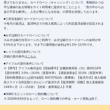
受けておりません。カードローン（キャッシング）について、客観的かつ公
平な価値のある情報をサイト利用者に提供することにより、「世の中からお
金の不安を解消し、人生が豊かになる社会」の実現を目指しております。
■三井住友銀行 カードローンについて
※毎月の返済は、返済時点での借入残高によって約定返済金額が設定されま
す。
■みずほ銀行カードローンについて
※みずほ銀行住宅ローンのご利用で、みずほ銀行カードローンの金利が年
0.5%引き下がります。引き下げ適用後の金利は年1.5%~13.5%です。
■レイクの貸付条件について
詳細の貸付条件は
こちら
■アイフルの貸付条件について
※【商号】アイフル株式会社【登録番号】近畿財務局長（15）第00218号
【貸付利率】3.0%～18.0%（実質年率）【遅延損害金】20.0%（実質年率）
【契約限度額または貸付金額】800万円以内（要審査）【返済方式】借入後残
高スライド元利定額リボルビング返済方式【返済期間・回数】借入直後最長
14年6ヶ月（1～151回）【担保・連帯保証人】不要
■SMBCモビットのローン契約機について
※ 2026年9月6日をもって、ローン契約機での申込・カード受取は終了。