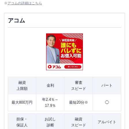
※
アコム
の詳細はこちら
アコム
融資
審査
金利
パート
上限額
スピード
年2.4％～
最大800万円
最短20分※
◯
17.9％
担保・
お試し
融資
アルバイト
保証人
診断
スピード