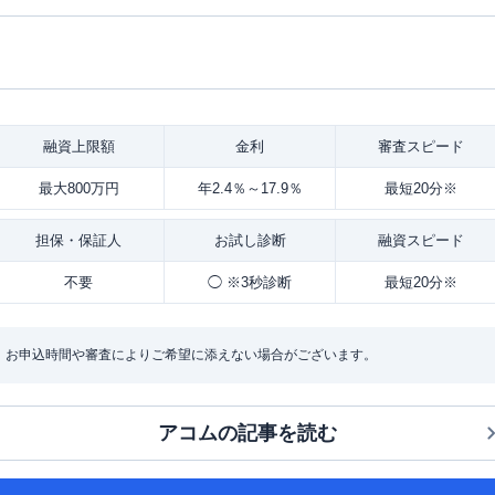
融資
上限額
金利
審査
スピード
最大800万円
年2.4％～17.9％
最短20分※
担保・
保証人
お試し
診断
融資
スピード
不要
◯ ※3秒診断
最短20分※
：お申込時間や審査によりご希望に添えない場合がございます。
アコム
の記事を読む