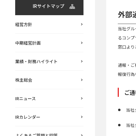
IRサイトマップ
外部
経営方針
当社グル
るコンプ
中期経営計画
窓口より
業績・財務ハイライト
通報・ご
報復行為
株主総会
ご通
IRニュース
当社
IRカレンダー
当社
よくあるご質問と回答