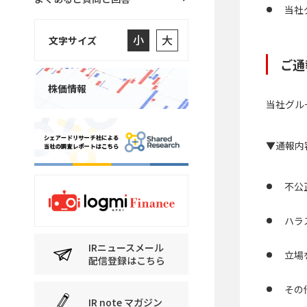
当社
小
大
文字サイズ
ご通
株価情報
当社グル
▼通報内
不公
ハラ
IRニュースメール
立場
配信登録はこちら
その
IR note マガジン