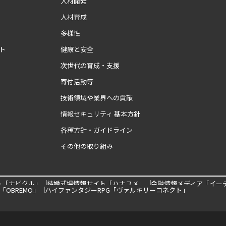
人材開発
人材育成
多様性
ト
健康と安全
次世代の育成・支援
寄付活動等
技術領域や業界への貢献
情報セキュリティ 基本方針
各種方針・ガイドライン
その他の取り組み
ト「ナビクル」
結婚式場情報サイト「ハナユメ」
金融情報メディア「イー
OBREMO」
ハイファンタジーRPG「ヴァルキリーコネクト」