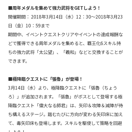
■周年メダルを集めて強力武将をGETしよう！
開催期間： 2018年3月14日（水）12：30～2018年3月23
日（金）10：59まで
期間中、イベントクエストクリアやイベントの達成報酬な
どで獲得できる周年メダルを集めると、覇王化6スキル持
ちの強力武将「太公望」、「羲和」などと交換することが
できます。
■極降臨クエストに「張魯」が登場！
3月14日（水）より、極降臨クエストに「張魯（ちょう
ろ）」が追加されます。「張魯」がボスとして登場する極
降臨クエスト「偉大なる師君」は、矢印＆攻陣＆減陣が待
ち構えるステージ。踏むたびに方向が変わる矢印床に加え
て、毒矢印床も登場します。スキルを駆使して策略を回避
しよう！