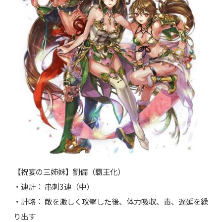
【祝宴の三姉妹】劉備（覇王化）
・連計： 串刺3連（中）
・計略： 敵を激しく攻撃した後、体力吸収、毒、遅延を繰
り出す