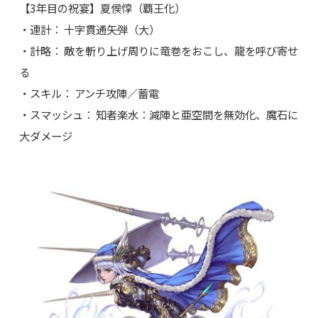
【3年目の祝宴】夏侯惇（覇王化）
・連計： 十字貫通矢弾（大）
・計略： 敵を斬り上げ周りに竜巻をおこし、龍を呼び寄せ
る
・スキル： アンチ攻陣／蓄電
・スマッシュ： 知者楽水：減陣と亜空間を無効化、魔石に
大ダメージ