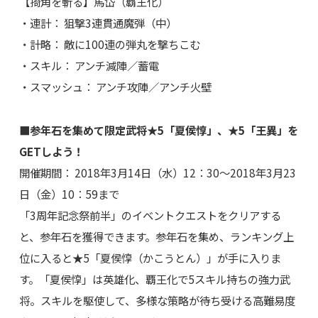
【掎角を斬る】馬岱（覇王化）
・連計： 狙撃3連貫通魔弾（中）
・計略： 敵に100連の弾丸を撃ちこむ
・スキル： アンチ減陣／蓄電
・スマッシュ： アンチ攻陣／アンチ火壁
■参年石を集めて限定武将★5「夏侯惇」、★5「王異」を
GETしよう！
開催期間： 2018年3月14日（水）12：30～2018年3月23
日（金）10：59まで
「3周年記念祭前半」のイベントクエストをクリアする
と、参年石を獲得できます。参年石を集め、ランキング上
位に入ると★5「夏侯惇（かこうとん）」が手に入りま
す。「夏侯惇」は英雄化、覇王化で5スキル持ちの強力武
将。スキルを駆使して、多様な策略が待ち受ける高難易度