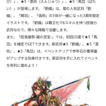
び）」、★5「袁術（えんじゅつ）」、★5「馬岱（ばた
い）」が登場します。「劉備」は、蜀の人気武将「劉
備」、「関羽」、「張飛」の3体が一緒になった3周年限定
イラストです。「劉備」は覇王化で6スキルを持つ超強力
武将なので、様々な降臨で活躍します。
また、「超英雄祭-龍の至宝-」では、初回10連で★5「馬
岱」を確定でGETできます。新武将★5「劉備」、★5「袁
術」、★5「馬岱」は、イベントクリアで参年石の獲得量
がアップする効果付きです。新武将を手に入れてイベント
を有利に進めよう！