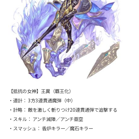
【抵抗の女神】王異（覇王化）
・連計： 3方3連貫通魔弾（中）
・計略： 敵を激しく斬りつけ20連貫通弾で追撃する
・スキル： アンチ減陣／アンチ亜空
・スマッシュ： 香炉キラー／魔石キラー