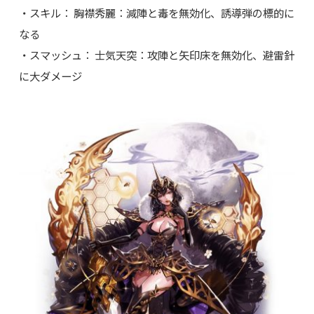
・スキル： 胸襟秀麗：減陣と毒を無効化、誘導弾の標的に
なる
・スマッシュ： 士気天突：攻陣と矢印床を無効化、避雷針
に大ダメージ