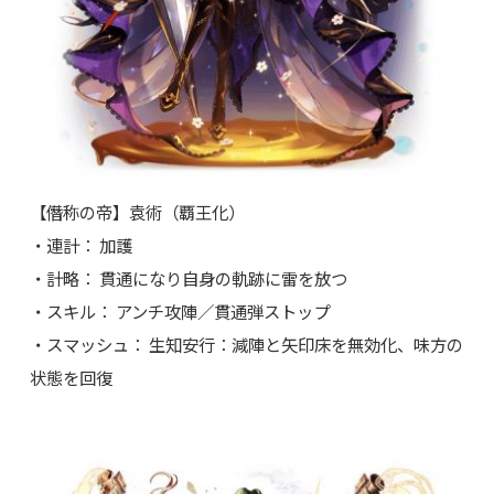
【僭称の帝】袁術（覇王化）
・連計： 加護
・計略： 貫通になり自身の軌跡に雷を放つ
・スキル： アンチ攻陣／貫通弾ストップ
・スマッシュ： 生知安行：減陣と矢印床を無効化、味方の
状態を回復