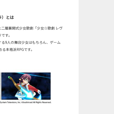
リラ）とは
た二層展開式少女歌劇「少女☆歌劇 レヴ
リです。
する9人の舞台少女はもちろん、ゲーム
める本格派RPGです。