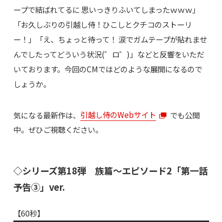
ープで結ばれてるに 思いっきりふいてしまったｗｗｗ」
「お久しぶりの引越し侍！ひこしとクチコのストーリ
ー！」「え、ちょっと待って！ 涙でガムテープが貼れませ
んでしたってどういう状況(゜ロ゜)」などと反響をいただ
いております。今回のCMではどのような展開になるので
しょうか。
気になる最新作は、
引越し侍のWebサイト
でも公開
中。ぜひご視聴ください。
◇シリーズ第18弾 族篇〜エピソード2「第一話
予告③」ver.
【60秒】