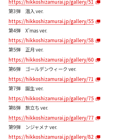
https://hikkoshizamurai.jp/gallery/51
第3弾 潜入 ver.
https://hikkoshizamurai.jp/gallery/55
第4弾 X’mas ver.
https://hikkoshizamurai.jp/gallery/58
第5弾 正月 ver.
https://hikkoshizamurai.jp/gallery/60
第6弾 ゴールデンウィーク ver.
https://hikkoshizamurai.jp/gallery/71
第7弾 誕生 ver.
https://hikkoshizamurai.jp/gallery/75
第8弾 旅立ち ver.
https://hikkoshizamurai.jp/gallery/77
第9弾 ンジャメナ ver.
https://hikkoshizamurai.jp/gallery/82