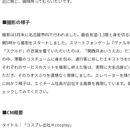
近に感じ、興味持ってもらいたいです。
■撮影の様子
撮影は1月末に名古屋市内で行われました。最低気温-1.3度と身を切
朝5時から撮影をスタートしました。スマートフォンゲーム『ヴァル
「スクルド」の衣装を着ていただいたのは、「関西弁あいうえお」で
の中、薄着のコスチュームに身を包み、通行客に扮したエキストラを
それぞれのサービスのカットを撮影し終えた後は、実際に大名古屋ビ
ただき、そのカオスぶりを遺憾なく発揮しました。エレベーターを降
に向かう様子は、エイチーム社員が出社する風景を再現しています。
ェックしてみてください。
■CM概要
タイトル：「コスプレ出社＃cosplay」