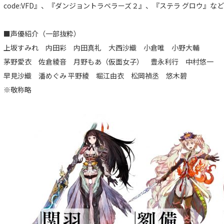
code:VFD』、『ダンジョントラベラーズ２』、『ステラ グロウ』など
■声優紹介（一部抜粋）
上坂すみれ 内田彩 内田真礼 大西沙織 小倉唯 小野大輔
茅野愛衣 佐倉綾音 月野もあ（仮面女子） 豊永利行 中村悠一
早見沙織 潘めぐみ 平野綾 堀江由衣 松岡禎丞 悠木碧
※敬称略