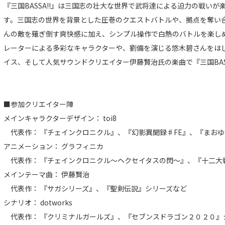
『三国BASSA!!』は三国志の壮大な世界で武将達による迫力の戦いが
す。三国志の世界を背景とした圧巻のクエストバトルや、拠点を奪い合
んの敵を薙ぎ倒す爽快感に加え、シンプル操作で白熱のバトルを楽しめ
レーターによる多彩なキャラクターや、劉備を演じる悠木碧さんをは
イス、そして人気サウンドクリエイター伊藤賢治氏の楽曲で『三国BAS
■参加クリエイター陣
メインキャラクターデザイン： toi8
代表作： 『チェインクロニクル』、『幻影異聞録♯FE』、『まお
アニメーション： グラフィニカ
代表作： 『チェインクロニクル～ヘクセイタスの閃～』、『十二大
メインテーマ曲： 伊藤賢治
代表作： 『サガシリーズ』、『聖剣伝説』シリーズなど
シナリオ： dotworks
代表作： 『クリミナルガールズ』、『セブンスドラゴン２０２０』シ