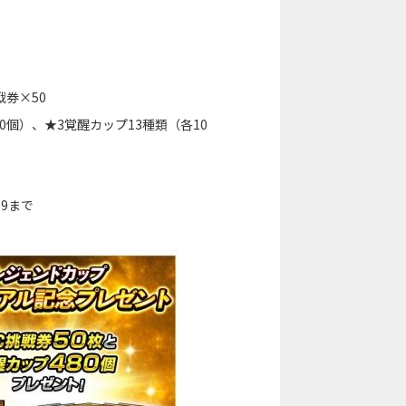
戦券×50
0個）、★3覚醒カップ13種類（各10
59まで