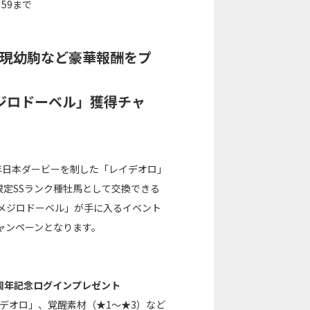
：59まで
再現幼駒など豪華報酬をプ
ジロドーベル」獲得チャ
7年日本ダービーを制した「レイデオロ」
限定SSランク種牡馬として交換できる
メジロドーベル」が手に入るイベント
ャンペーンとなります。
5周年記念ログインプレゼント
デオロ」、覚醒素材（★1～★3）など