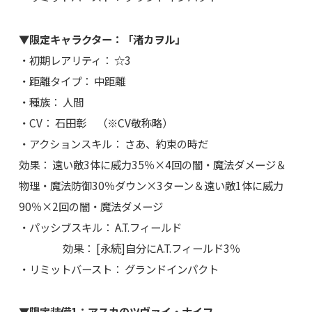
▼限定キャラクター：「渚カヲル」
・初期レアリティ： ☆3
・距離タイプ： 中距離
・種族： 人間
・CV： 石田彰 （※CV敬称略）
・アクションスキル： さあ、約束の時だ
効果： 遠い敵3体に威力35％×4回の闇・魔法ダメージ＆
物理・魔法防御30％ダウン×3ターン＆遠い敵1体に威力
90％×2回の闇・魔法ダメージ
・パッシブスキル： A.T.フィールド
効果： [永続]自分にA.T.フィールド3％
・リミットバースト： グランドインパクト
▼限定装備1：アスカのツヴァイ・ナイフ