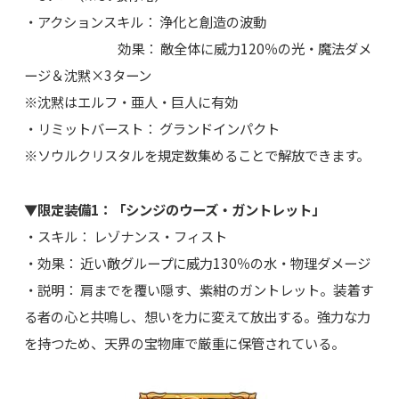
・アクションスキル： 浄化と創造の波動
効果： 敵全体に威力120％の光・魔法ダメ
ージ＆沈黙×3ターン
※沈黙はエルフ・亜人・巨人に有効
・リミットバースト： グランドインパクト
※ソウルクリスタルを規定数集めることで解放できます。
▼限定装備1：「シンジのウーズ・ガントレット」
・スキル： レゾナンス・フィスト
・効果： 近い敵グループに威力130％の水・物理ダメージ
・説明： 肩までを覆い隠す、紫紺のガントレット。装着す
る者の心と共鳴し、想いを力に変えて放出する。強力な力
を持つため、天界の宝物庫で厳重に保管されている。