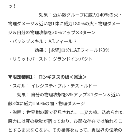
っ！
効果： 近い敵グループに威力140％の火・
物理ダメージ＆近い敵1体に威力180％の火・物理ダメー
ジ＆自分の物理攻撃を30％アップ×3ターン
・パッシブスキル： A.T.フィールド
効果： [永続]自分にA.T.フィールド3％
・リミットバースト： グランドインパクト
▼限定装備1： ロンギヌスの槍＜冥遠＞
・スキル： イレジスティブル・デストルドー
効果： 自分の物理攻撃を8％アップ×2ターン＆近い
敵3体に威力150％の闇・物理ダメージ
・説明： 世界樹の麓で発見された、二又の槍。込められた
魔力には死の欲動が宿っており、ひ弱な存在では触れるこ
とすらままならない。その畏怖をもって、異世界の伝承の