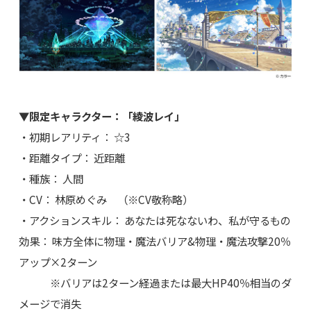
▼限定キャラクター：「綾波レイ」
・初期レアリティ： ☆3
・距離タイプ： 近距離
・種族： 人間
・CV： 林原めぐみ （※CV敬称略）
・アクションスキル： あなたは死なないわ、私が守るもの
効果： 味方全体に物理・魔法バリア&物理・魔法攻撃20％
アップ×2ターン
※バリアは2ターン経過または最大HP40％相当のダ
メージで消失