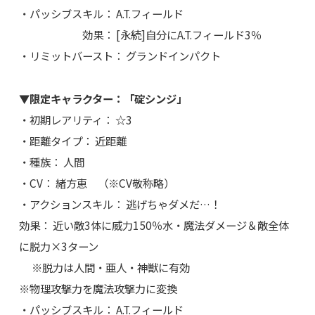
・パッシブスキル： A.T.フィールド
効果： [永続]自分にA.T.フィールド3％
・リミットバースト： グランドインパクト
▼限定キャラクター：「碇シンジ」
・初期レアリティ： ☆3
・距離タイプ： 近距離
・種族： 人間
・CV： 緒方恵 （※CV敬称略）
・アクションスキル： 逃げちゃダメだ…！
効果： 近い敵3体に威力150％水・魔法ダメージ＆敵全体
に脱力×3ターン
※脱力は人間・亜人・神獣に有効
※物理攻撃力を魔法攻撃力に変換
・パッシブスキル： A.T.フィールド