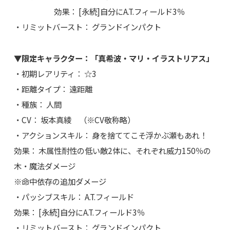
効果： [永続]自分にA.T.フィールド3％
・リミットバースト： グランドインパクト
▼限定キャラクター：「真希波・マリ・イラストリアス」
・初期レアリティ： ☆3
・距離タイプ： 遠距離
・種族： 人間
・CV： 坂本真綾 （※CV敬称略）
・アクションスキル： 身を捨ててこそ浮かぶ瀬もあれ！
効果： 木属性耐性の低い敵2体に、それぞれ威力150％の
木・魔法ダメージ
※命中依存の追加ダメージ
・パッシブスキル： A.T.フィールド
効果： [永続]自分にA.T.フィールド3％
・リミットバースト： グランドインパクト