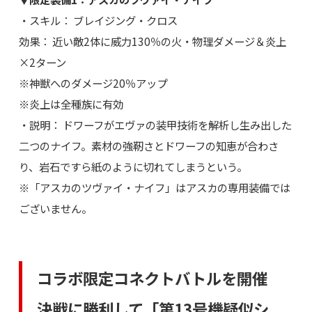
・スキル： ブレイジング・クロス
効果： 近い敵2体に威力130％の火・物理ダメージ＆炎上
×2ターン
※神獣へのダメージ20％アップ
※炎上は全種族に有効
・説明： ドワーフがエヴァの装甲技術を解析し生み出した
二つのナイフ。素材の強靭さとドワーフの知恵が合わさ
り、岩石ですら紙のように切れてしまうという。
※「アスカのツヴァイ・ナイフ」はアスカの専用装備では
ございません。
コラボ限定コネクトバトルを開催
決戦に勝利して「第13号機疑似シ