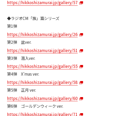
https://hikkoshizamurai.jp/gallery/57
◆ラジオCM「族」篇シリーズ
第1弾
https://hikkoshizamurai.jp/gallery/26
第2弾 盆ver.
https://hikkoshizamurai.jp/gallery/51
第3弾 潜入ver.
https://hikkoshizamurai.jp/gallery/55
第4弾 X’mas ver.
https://hikkoshizamurai.jp/gallery/58
第5弾 正月 ver.
https://hikkoshizamurai.jp/gallery/60
第6弾 ゴールデンウィーク ver.
https://hikkoshizamurai.jp/gallery/71