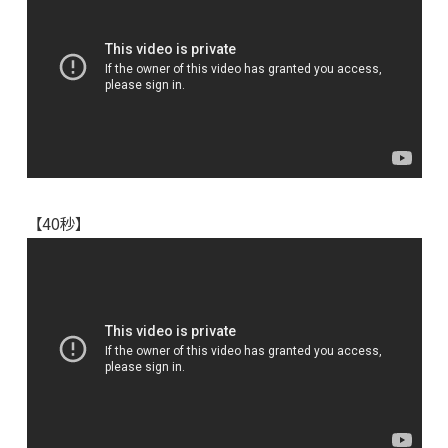
【40秒】