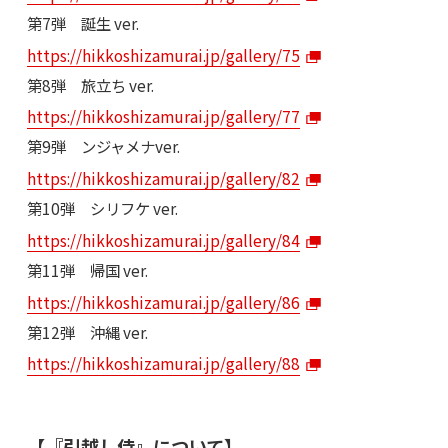
第7弾 誕生 ver.
https://hikkoshizamurai.jp/gallery/75
第8弾 旅立ち ver.
https://hikkoshizamurai.jp/gallery/77
第9弾 ンジャメナver.
https://hikkoshizamurai.jp/gallery/82
第10弾 シリフケ ver.
https://hikkoshizamurai.jp/gallery/84
第11弾 帰国 ver.
https://hikkoshizamurai.jp/gallery/86
第12弾 沖縄 ver.
https://hikkoshizamurai.jp/gallery/88
【『引越し侍』について】