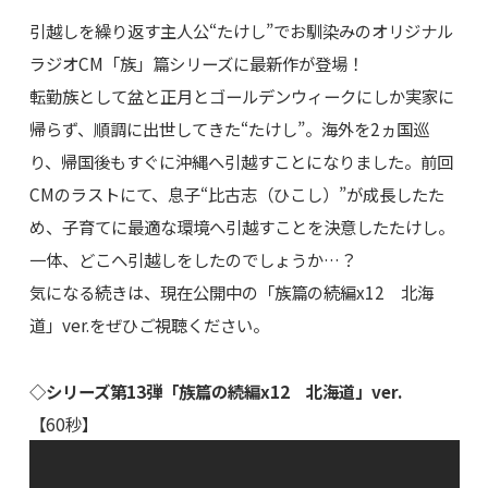
引越しを繰り返す主人公“たけし”でお馴染みのオリジナル
ラジオCM「族」篇シリーズに最新作が登場！
転勤族として盆と正月とゴールデンウィークにしか実家に
帰らず、順調に出世してきた“たけし”。海外を2ヵ国巡
り、帰国後もすぐに沖縄へ引越すことになりました。前回
CMのラストにて、息子“比古志（ひこし）”が成長したた
め、子育てに最適な環境へ引越すことを決意したたけし。
一体、どこへ引越しをしたのでしょうか…？
気になる続きは、現在公開中の「族篇の続編x12 北海
道」ver.をぜひご視聴ください。
◇シリーズ第13弾「族篇の続編x12 北海道」ver.
【60秒】