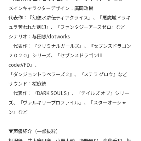
メインキャラクターデザイン：廣岡政樹
代表作：『幻想水滸伝ティアクライス』、『悪魔城ドラキ
ュラ奪われた刻印』、『ファンタジーアースゼロ』など
シナリオ：与田想/dotworks
代表作：『クリミナルガールズ』、『セブンスドラゴン
２０２０』シリーズ、『セブンスドラゴンIII
code:VFD』、
『ダンジョントラベラーズ２』、『ステラ グロウ』など
サウンド：桜庭統
代表作：『DARK SOULS』、『テイルズ オブ』シリー
ズ、『ヴァルキリープロファイル』、『スターオーシャ
ン』など
▼声優紹介（一部抜粋）
相沢舞 井上麻里奈 小野大輔 鹿野優以 斎藤千和 坂