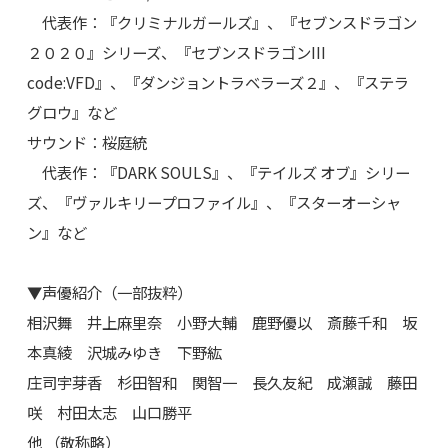
代表作：『クリミナルガールズ』、『セブンスドラゴン
２０２０』シリーズ、『セブンスドラゴンIII
code:VFD』、『ダンジョントラベラーズ２』、『ステラ
グロウ』など
サウンド：桜庭統
代表作：『DARK SOULS』、『テイルズ オブ』シリー
ズ、『ヴァルキリープロファイル』、『スターオーシャ
ン』など
▼声優紹介（一部抜粋）
相沢舞 井上麻里奈 小野大輔 鹿野優以 斎藤千和 坂
本真綾 沢城みゆき 下野紘
庄司宇芽香 杉田智和 関智一 長久友紀 成瀬誠 藤田
咲 村田太志 山口勝平
他 （敬称略）