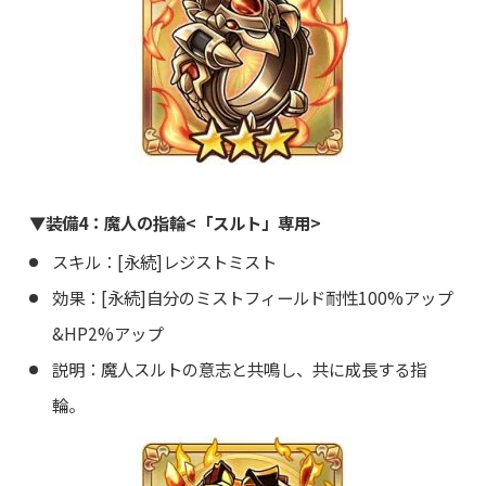
▼装備4：魔人の指輪<「スルト」専用>
スキル：[永続]レジストミスト
効果：[永続]自分のミストフィールド耐性100%アップ
&HP2%アップ
説明：魔人スルトの意志と共鳴し、共に成長する指
輪。