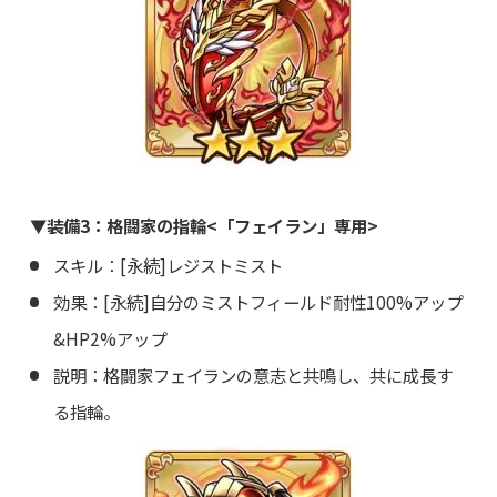
▼装備3：格闘家の指輪<「フェイラン」専用>
スキル：[永続]レジストミスト
効果：[永続]自分のミストフィールド耐性100%アップ
&HP2%アップ
説明：格闘家フェイランの意志と共鳴し、共に成長す
る指輪。