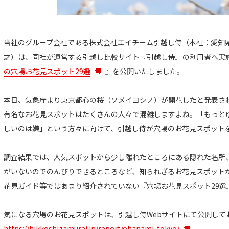
当社のグループ会社である株式会社エイチーム引越し侍（本社：愛知
之）は、同社が運営する引越し比較サイト『引越し侍』の利用者へ実
の穴場お花見スポット29選
』を公開いたしました。
本日、気象庁より東京都心の桜（ソメイヨシノ）が開花したと発表さ
有名なお花見スポットはたくさんの人々で混雑しますよね。「もっと
しいのは嫌」という方々に向けて、引越し侍が穴場のお花見スポット
調査結果では、人気スポットから少し離れたところにある隠れた名所
がいないのでのんびりできるところなど、知られざるお花見スポット
花見ガイド等ではあまり紹介されていない『穴場お花見スポット29選
気になる穴場のお花見スポットは、引越し侍Webサイトにて公開して
https://hikkoshizamurai.jp/report/ohanami-tokyo/