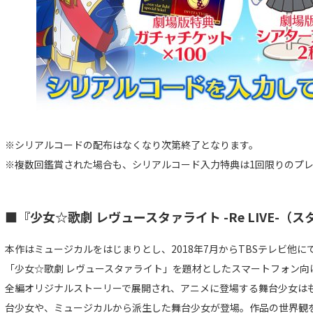
※シリアルコードの配布はなくなり次第終了となります。
※複数回鑑賞された場合も、シリアルコード入力特典は1回限りのプ
■『少女☆歌劇 レヴュースタァライト -Re LIVE-（
本作はミュージカルをはじまりとし、2018年7月からTBSテレビ他
「少女☆歌劇 レヴュースタァライト」を題材としたスマートフォン向
全編オリジナルストーリーで展開され、アニメに登場する舞台少女は
台少女や、ミュージカルから派生した舞台少女が登場。作品の世界観を