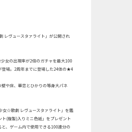
歌劇 レヴュースタァライト」が公開され
少女の出現率が2倍のガチャを最大100
登場。2周年までに登場した24体の★4
の壁や床、華恋とひかりの等身大パネ
少女☆歌劇 レヴュースタァライト」を鑑
ト(複製)入りミニ色紙」をプレゼント
と、ゲーム内で使用できる100連分の