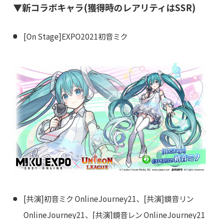
▼新コラボキャラ(獲得時のレアリティはSSR)
[On Stage]EXPO2021初音ミク
[共演]初音ミク OnlineJourney21、[共演]鏡音リン
OnlineJourney21、[共演]鏡音レン OnlineJourney21