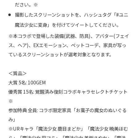
ださい。※
撮影したスクリーンショットを、ハッシュタグ「#ユニ
魔法少女に変身」を付けてツイートしてください。
※本コラボで登場した装備(武器、防具)、アバター(フェイ
ス、ヘア)、EXエモーション、ペットコーデ、家具が写っ
ているスクリーンショットが選考対象となります。
＜賞品＞
大賞 5名: 100GEM
優秀賞 15名: 覚醒済み復刻コラボキャラセレクトチケット
※
参加特典 全員: コラボ限定家具「お菓子の魔女のぬいぐる
み」
※URキャラ「魔法少女 鹿目まどか」「魔法少女 暁美ほむ
ら」「魔法少女 巴マミ」「魔法少女 美樹さやか」「魔法