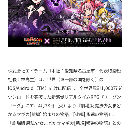
株式会社エイチーム（本社：愛知県名古屋市、代表取締役
社長：林高生）は、世界（※一部の国を除く）の
iOS/Android（TM）向けに配信し、全世界累計1,000万ダ
ウンロードを突破した新感覚リアルタイムRPG『ユニゾン
リーグ』にて、4月28日（火）より『劇場版 魔法少女まど
か☆マギカ[前編] 始まりの物語／[後編] 永遠の物語』、
『劇場版 魔法少女まどか☆マギカ[新編]叛逆の物語』との