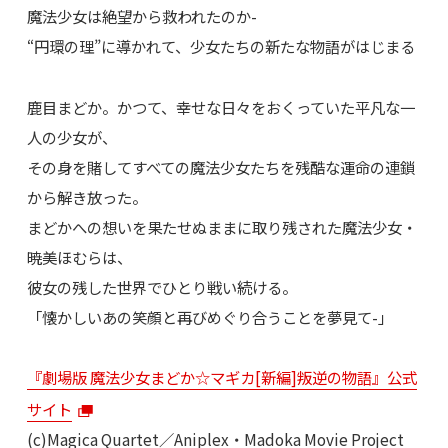
魔法少女は絶望から救われたのか-
“円環の理”に導かれて、少女たちの新たな物語がはじまる
鹿目まどか。かつて、幸せな日々をおくっていた平凡な一
人の少女が、
その身を賭してすべての魔法少女たちを残酷な運命の連鎖
から解き放った。
まどかへの想いを果たせぬままに取り残された魔法少女・
暁美ほむらは、
彼女の残した世界でひとり戦い続ける。
「懐かしいあの笑顔と再びめぐり合うことを夢見て-」
『劇場版 魔法少女まどか☆マギカ[新編]叛逆の物語』公式
サイト
(c)Magica Quartet／Aniplex・Madoka Movie Project