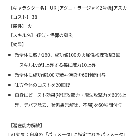
【キャラクター名】 UR [アグニ・ラージャ×2号機]アスカ
【コスト】 38
【属性】 火
【スキル名】 疑似・浄罪の獄炎
【効果】
敵全体に威力160、成功値100の火属性物理攻撃3回
└スキルLvが1上昇する毎に威力10上昇
敵全体に成功値100で精神汚染を60秒間付与
味方全体のコストを20回復
自身にビースト効果(物理攻撃力・魔法攻撃力を60％上
昇、デバフ除去、状態異常解除、不屈)を60秒間付与
【潜在能力解放】
Lv1効果：自身の『パラメータ1に指定されたパラメータ』