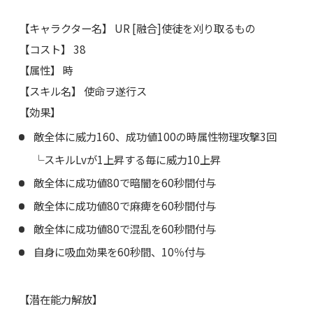
【キャラクター名】 UR [融合]使徒を刈り取るもの
【コスト】 38
【属性】 時
【スキル名】 使命ヲ遂行ス
【効果】
敵全体に威力160、成功値100の時属性物理攻撃3回
└スキルLvが1上昇する毎に威力10上昇
敵全体に成功値80で暗闇を60秒間付与
敵全体に成功値80で麻痺を60秒間付与
敵全体に成功値80で混乱を60秒間付与
自身に吸血効果を60秒間、10％付与
【潜在能力解放】