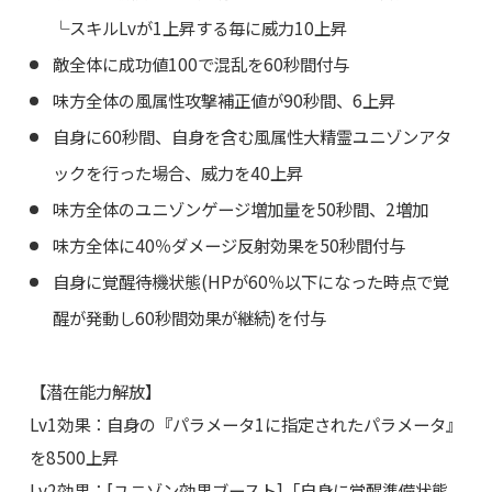
└スキルLvが1上昇する毎に威力10上昇
敵全体に成功値100で混乱を60秒間付与
味方全体の風属性攻撃補正値が90秒間、6上昇
自身に60秒間、自身を含む風属性大精霊ユニゾンアタ
ックを行った場合、威力を40上昇
味方全体のユニゾンゲージ増加量を50秒間、2増加
味方全体に40％ダメージ反射効果を50秒間付与
自身に覚醒待機状態(HPが60％以下になった時点で覚
醒が発動し60秒間効果が継続)を付与
【潜在能力解放】
Lv1効果：自身の『パラメータ1に指定されたパラメータ』
を8500上昇
Lv2効果：[ユニゾン効果ブースト]「自身に覚醒準備状態