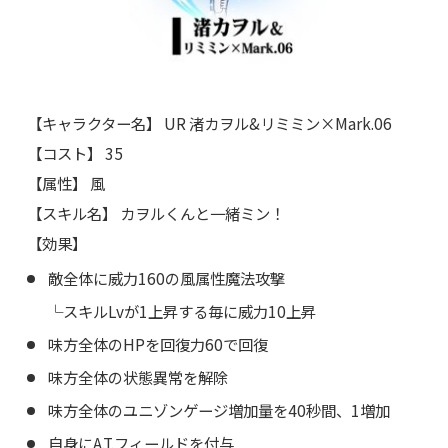
【キャラクター名】 UR 渚カヲル&リミミン×Mark.06
【コスト】 35
【属性】 風
【スキル名】 カヲルくんと一緒ミン！
【効果】
敵全体に威力160の風属性魔法攻撃
└スキルLvが1上昇する毎に威力10上昇
味方全体のHPを回復力60で回復
味方全体の状態異常を解除
味方全体のユニゾンゲージ増加量を40秒間、1増加
自身にA.T.フィールドを付与