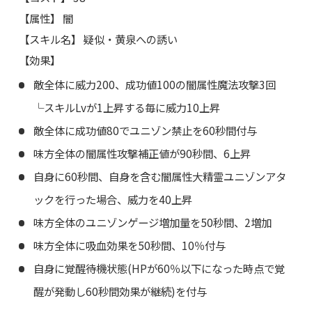
【属性】 闇
【スキル名】 疑似・黄泉への誘い
【効果】
敵全体に威力200、成功値100の闇属性魔法攻撃3回
└スキルLvが1上昇する毎に威力10上昇
敵全体に成功値80でユニゾン禁止を60秒間付与
味方全体の闇属性攻撃補正値が90秒間、6上昇
自身に60秒間、自身を含む闇属性大精霊ユニゾンアタ
ックを行った場合、威力を40上昇
味方全体のユニゾンゲージ増加量を50秒間、2増加
味方全体に吸血効果を50秒間、10％付与
自身に覚醒待機状態(HPが60％以下になった時点で覚
醒が発動し60秒間効果が継続)を付与