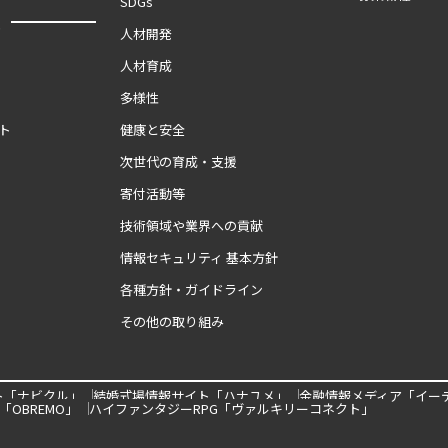
SDGs
報
人材開発
人材育成
多様性
ト
健康と安全
次世代の育成・支援
寄付活動等
技術領域や業界への貢献
情報セキュリティ 基本方針
各種方針・ガイドライン
その他の取り組み
ト「ナビクル」
結婚式場情報サイト「ハナユメ」
金融情報メディア「イー
OBREMO」
ハイファンタジーRPG「ヴァルキリーコネクト」