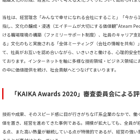
当社は、経営理念「みんなで幸せになれる会社にすること」「今から1
指し、文化の醸成・浸透（エイチームが大切にする価値観“Ateam Pe
ける職場環境の構築（ファミリーサポート制度）、社員のキャリア支
る」文化のもと実施される「全体ミーティング（会社の情報を共有）
て、社員がお互いを認め合いながら、いきいきと働ける、心理的安全
ております。インターネットを軸に多様な技術領域・ビジネス領域に
の中に価値提供を続け、社会貢献へとつなげてまいります。
「KAIKA Awards 2020」審査委員会に
技術や成果、そのスピード感に目が行きがちなIT系企業のなかで、働
値を置き、経営を進めてきた事例である。規模が拡大しても、全員が
る点、また高い熱量が継続している点が特徴的であるが、経営の強い