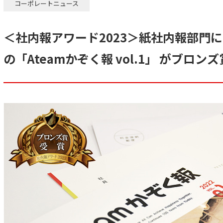
コーポレートニュース
＜社内報アワード2023＞紙社内報部門
の「Ateamかぞく報 vol.1」 がブロン