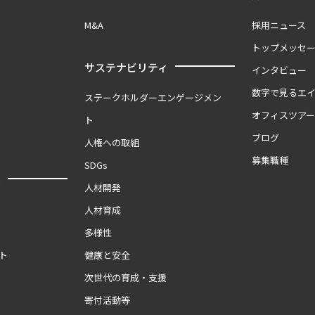
M&A
採用ニュース
トップメッセ
サステナビリティ
インタビュー
数字で見るエ
ステークホルダーエンゲージメン
オフィスツア
ト
ブログ
人権への取組
募集職種
SDGs
報
人材開発
人材育成
多様性
ト
健康と安全
次世代の育成・支援
寄付活動等