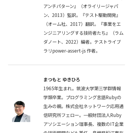
アンチパターン』（オライリージャパ
ン、2013）監訳。『テスト駆動開発』
（オーム社、2017）翻訳。『事業をエ
ンジニアリングする技術者たち』（ラム
ダノート、2022）編者。テストライブ
ラリpower-assert-js 作者。
まつもと ゆきひろ
1965年生まれ。筑波大学第三学群情報
学類卒業。プログラミング言語Rubyの
生みの親。株式会社ネットワーク応用通
信研究所フェロー。一般財団法人Ruby
アソシエーション理事長、複数のIT企業
の技術顧問なども兼任。島根県松江市在