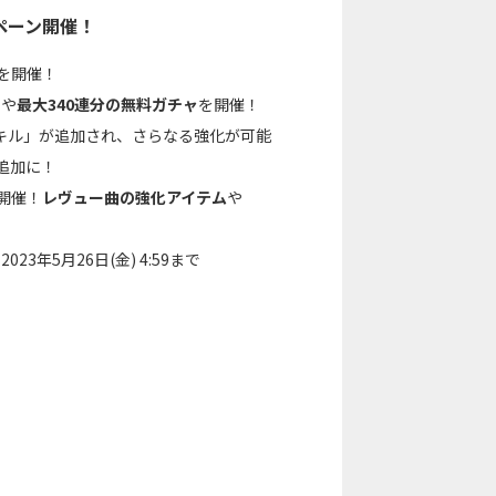
ペーン開催！
を開催！
ト
や
最大340連分の無料ガチャ
を開催！
キル」が追加され、さらなる強化が可能
追加に！
開催！
レヴュー曲の強化アイテム
や
023年5月26日(金) 4:59まで