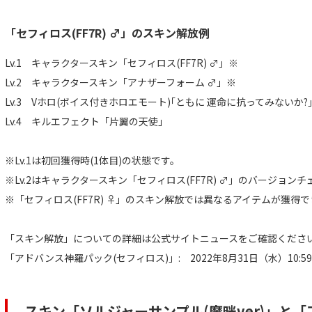
「セフィロス(FF7R) ♂」のスキン解放例
Lv.1 キャラクタースキン「セフィロス(FF7R) ♂」※
Lv.2 キャラクタースキン「アナザーフォーム ♂」※
Lv.3 Vホロ(ボイス付きホロエモート)｢ともに 運命に抗ってみないか?
Lv.4 キルエフェクト「片翼の天使」
※Lv.1は初回獲得時(1体目)の状態です。
※Lv.2はキャラクタースキン「セフィロス(FF7R) ♂」のバージョン
※「セフィロス(FF7R) ♀」のスキン解放では異なるアイテムが獲得
「スキン解放」についての詳細は公式サイトニュースをご確認くださ
「アドバンス神羅パック(セフィロス)」: 2022年8月31日（水）10:5
スキン「ソルジャーサンプル(魔晄ver)」と