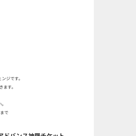
｣
チェンジです。
できます。
い。
9まで
「アドバンス神羅チケット