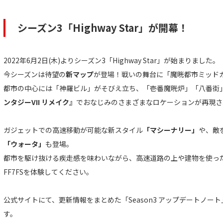
シーズン3「Highway Star」が開幕！
2022年6月2日(木)よりシーズン3「Highway Star」が始まりました。
今シーズンは待望の
新マップ
が登場！戦いの舞台に「魔晄都市ミッド
都市の中心には「神羅ビル」がそびえ立ち、「壱番魔晄炉」「八番街
ンタジーVII リメイク』
でおなじみのさまざまなロケーションが再現さ
ガジェットでの高速移動が可能な新スタイル
「マシーナリー」
や、敵
「ウォータ」
も登場。
都市を駆け抜ける疾走感を味わいながら、高速道路の上や建物を使っ
FF7FSを体験してください。
公式サイトにて、更新情報をまとめた「Season3 アップデートノ
す。