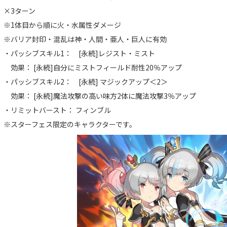
×3ターン
※1体目から順に火・水属性ダメージ
※バリア封印・混乱は神・人間・亜人・巨人に有効
・パッシブスキル1： [永続]レジスト・ミスト
効果： [永続]自分にミストフィールド耐性20％アップ
・パッシブスキル2： [永続] マジックアップ＜2＞
効果： [永続]魔法攻撃の高い味方2体に魔法攻撃3％アップ
・リミットバースト： フィンブル
※スターフェス限定のキャラクターです。