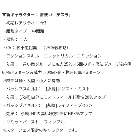
▼新キャラクター： 雷使い「テスラ」
・初期レアリティ： ☆3
・距離タイプ： 中距離
・種族： 亜人
・CV： 五十嵐裕美 （※CV敬称略）
・アクションスキル： エレクトリカル・エミッション
効果： 遠い敵グループに威力25％×6回の光・魔法ダメージ&麻痺
60％×3ターン＆威力120％の光・物理反撃×3ターン
※麻痺は神・人間・亜人に有効
・パッシブスキル1： [永続]レジスト・ミスト
効果： [永続]自分にミストフィールド耐性20％アップ
・パッシブスキル2： [永続]ライフアップ＜2＞
効果： [永続]HPの高い味方2体にHP3％アップ
・リミットバースト： フィンブル
※スターフェス限定のキャラクターです。