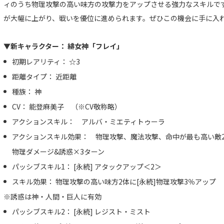
ィのうち物理攻撃の高い味方の攻撃力をアップさせる強力なスキルで
が大幅に上がり、戦いを優位に進められます。ぜひこの機会に手に入
▼新キャラクター： 緋女神「フレイ」
初期レアリティ： ☆3
距離タイプ： 近距離
種族： 神
CV： 能登麻美子 （※CV敬称略）
アクションスキル： アルバ・ミエティトゥーラ
アクションスキル効果： 物理攻撃、魔法攻撃、命中が最も高い敵2
物理ダメージ&誘惑×3ターン
パッシブスキル1： [永続] アタックアップ＜2＞
スキル効果： 物理攻撃の高い味方2体に[永続]物理攻撃3％アップ
※誘惑は神・人間・巨人に有効
パッシブスキル2： [永続] レジスト・ミスト