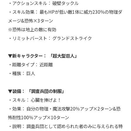
・アクションスキル： 破壁タックル
・スキル効果： 最もHPが低い敵1体に威力230％の物理ダ
メージ&恐怖×3ターン
※恐怖は地上の敵に有効
・リミットバースト： グランドストライク
▼新キャラクター： 「超大型巨人」
・距離タイプ： 近距離
・種族： 巨人
▼装備： 「調査兵団の制服」
・スキル： 心臓を捧げよ！
・効果： 自分の物理・魔法攻撃20％アップ×2ターン&恐
怖耐性100％アップ×10ターン
・説明： 調査兵団として認められた者のみに与えられる特