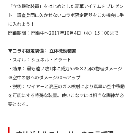
「立体機動装置」をはじめとした豪華アイテムをプレゼン
ト。調査兵団に欠かせないコラボ限定武器をこの機会に手
に入れよう！
開催期間： 開催中～2017年10月4日（水）15：00まで
▼コラボ限定装備： 立体機動装置
・スキル： シュネル・ドラート
・効果： 最も遠い敵1体に威力55％×2回の物理ダメージ
※空中の敵へのダメージ30％アップ
・説明： ワイヤーと高圧のガス噴射により素早い空中移動
を可能にする特殊な装置。使いこなすには相当な訓練が必
要となる。