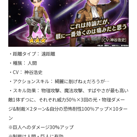
・距離タイプ： 遠距離
・種族： 人間
・CV： 神谷浩史
・アクションスキル： 綺麗に削げねぇだろうが…
・スキル効果： 物理攻撃、魔法攻撃、すばやさが最も高い
敵1体ずつに、それぞれ威力50％×3回の光・物理ダメー
ジ&制裁×2ターン&自分の恐怖耐性100％アップ×10ター
ン
※巨人へのダメージ30%アップ
※制裁は人間・巨人に有効