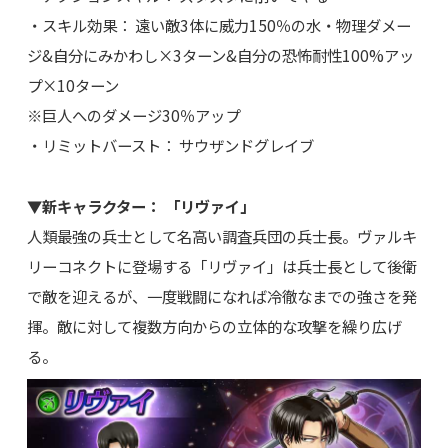
・スキル効果： 遠い敵3体に威力150％の水・物理ダメー
ジ&自分にみかわし×3ターン&自分の恐怖耐性100%アッ
プ×10ターン
※巨人へのダメージ30％アップ
・リミットバースト： サウザンドグレイブ
▼新キャラクター： 「リヴァイ」
人類最強の兵士として名高い調査兵団の兵士長。ヴァルキ
リーコネクトに登場する「リヴァイ」は兵士長として後衛
で敵を迎えるが、一度戦闘になれば冷徹なまでの強さを発
揮。敵に対して複数方向からの立体的な攻撃を繰り広げ
る。