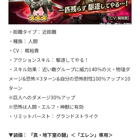
・距離タイプ： 近距離
・種族： 人間
・CV： 梶裕貴
・アクションスキル： 駆逐してやる！
・スキル効果： 近い敵グループに威力140％の火・物理ダ
メージ&恐怖×3ターン&自分の恐怖耐性100％アップ×10
ターン
※巨人へのダメージ30％アップ
※恐怖は人間・エルフ・神獣に有効
・リミットバースト： グランドストライク
▼装備： 「真・地下室の鍵」＜「エレン」専用＞