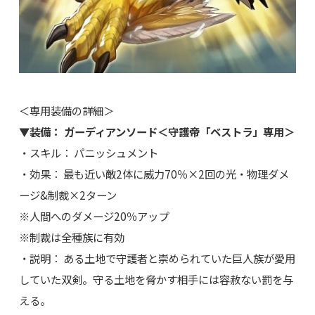
＜専用装備の詳細＞
▼装備： ガーディアンソード＜守護帝「ベストラ」専用＞
・スキル： パニッシュメント
・効果： 最も近い敵2体に威力70％×2回の光・物理ダメ
ージ&制裁×2ターン
※人間へのダメージ20％アップ
※制裁は全種族に有効
・説明： ある土地で守護者と崇められていた巨人族が愛用
していた双剣。守る土地を脅かす相手には容赦ない罰を与
える。