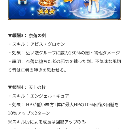
▼報酬3： 奈落の剣
・スキル： アビス・グロオン
・効果： 近い敵グループに威力130％の闇・物理ダメージ
・説明： 奈落に堕ちた者の邪気を纏った剣。不気味な風切
り音は亡者の呻きを思わせる。
▼報酬4： 天上の杖
・スキル： エンジェル・キュア
・効果： HPが低い味方1体に最大HPの10％回復&回避を
10％アップ×2ターン
※スキルLvによる成長は回避アップのみ