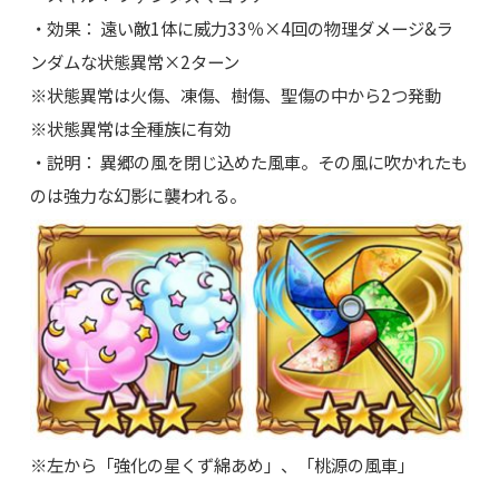
・効果： 遠い敵1体に威力33％×4回の物理ダメージ&ラ
ンダムな状態異常×2ターン
※状態異常は火傷、凍傷、樹傷、聖傷の中から2つ発動
※状態異常は全種族に有効
・説明： 異郷の風を閉じ込めた風車。その風に吹かれたも
のは強力な幻影に襲われる。
※左から「強化の星くず綿あめ」、「桃源の風車」