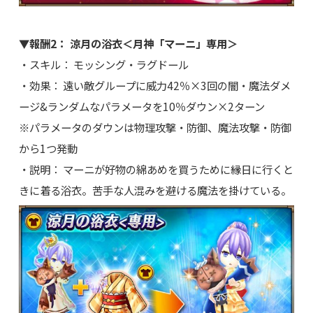
▼報酬2： 涼月の浴衣＜月神「マーニ」専用＞
・スキル： モッシング・ラグドール
・効果： 遠い敵グループに威力42％×3回の闇・魔法ダメ
ージ&ランダムなパラメータを10％ダウン×2ターン
※パラメータのダウンは物理攻撃・防御、魔法攻撃・防御
から1つ発動
・説明： マーニが好物の綿あめを買うために縁日に行くと
きに着る浴衣。苦手な人混みを避ける魔法を掛けている。