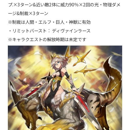
プ.×3ターン&近い敵2体に威力90％×2回の光・物理ダメ
ージ&制裁×3ターン
※制裁は人間・エルフ・巨人・神獣に有効
・リミットバースト： ディヴァインラース
※キャラクエストの解放時期は未定です