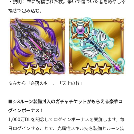
・説明： 神に祝福された杖。争いで傷ついた者を癒やし幸
福感で包み込む。
※左から「奈落の剣」、「天上の杖」
■☆3ルーン装備封入のガチャチケットがもらえる豪華ロ
グインボーナス！
1,000万DLを記念してログインボーナスを実施します。毎
日ログインすることで、光属性スキル持ち装備とルーン装