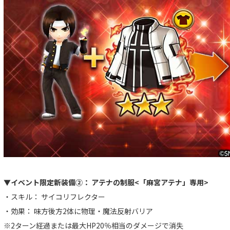
▼イベント限定新装備②： アテナの制服<「麻宮アテナ」専用>
・スキル： サイコリフレクター
・効果： 味方後方2体に物理・魔法反射バリア
※2ターン経過または最大HP20％相当のダメージで消失