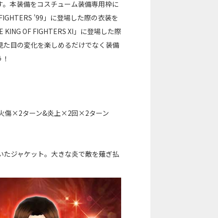
す。本装備をコスチューム装備専用枠に
IGHTERS ’99」に登場した際の衣装を
 OF FIGHTERS XI」に登場した際
見た目の変化を楽しめるだけでなく装備
う！
火傷×2ターン&炎上×2回×2ターン
羽織っていたジャケット。大きな炎で敵を薙ぎ払