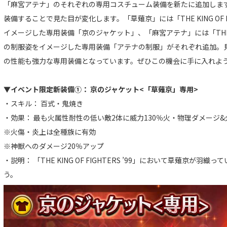
「麻宮アテナ」のそれぞれの専用コスチューム装備を新たに追加しま
装備することで見た目が変化します。「草薙京」には「THE KING OF F
イメージした専用装備「京のジャケット」、「麻宮アテナ」には「THE KING
の制服姿をイメージした専用装備「アテナの制服」がそれぞれ追加。
の性能も強力な専用装備となっています。ぜひこの機会に手に入れよ
▼イベント限定新装備①： 京のジャケット<「草薙京」専用>
・スキル： 百式・鬼焼き
・効果： 最も火属性耐性の低い敵2体に威力130％火・物理ダメージ&
※火傷・炎上は全種族に有効
※神獣へのダメージ20％アップ
・説明： 「THE KING OF FIGHTERS ’99」において草薙京が
う。