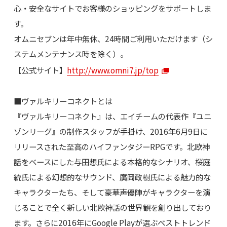
心・安全なサイトでお客様のショッピングをサポートしま
す。
オムニセブンは年中無休、24時間ご利用いただけます（シ
ステムメンテナンス時を除く）。
【公式サイト】
http://www.omni7.jp/top
■ヴァルキリーコネクトとは
『ヴァルキリーコネクト』は、エイチームの代表作『ユニ
ゾンリーグ』の制作スタッフが手掛け、2016年6月9日に
リリースされた至高のハイファンタジーRPGです。北欧神
話をベースにした与田想氏による本格的なシナリオ、桜庭
統氏による幻想的なサウンド、廣岡政樹氏による魅力的な
キャラクターたち、そして豪華声優陣がキャラクターを演
じることで全く新しい北欧神話の世界観を創り出しており
ます。さらに2016年にGoogle Playが選ぶベストトレンド