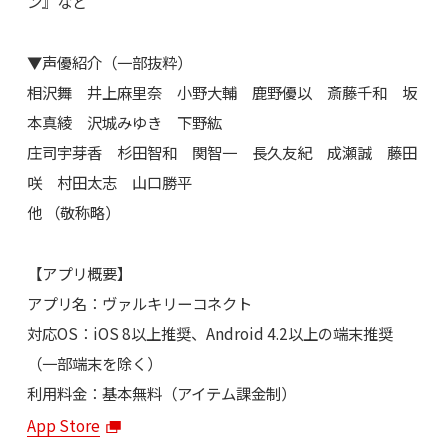
ン』など
▼声優紹介（一部抜粋）
相沢舞 井上麻里奈 小野大輔 鹿野優以 斎藤千和 坂
本真綾 沢城みゆき 下野紘
庄司宇芽香 杉田智和 関智一 長久友紀 成瀬誠 藤田
咲 村田太志 山口勝平
他 （敬称略）
【アプリ概要】
アプリ名：ヴァルキリーコネクト
対応OS：iOS 8以上推奨、Android 4.2以上の端末推奨
（一部端末を除く）
利用料金：基本無料（アイテム課金制）
App Store