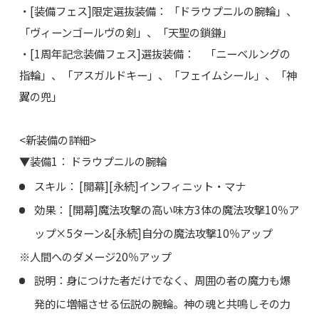
・[装備フェス]限定選抜装備： 「ドラウプニルの腕輪」、
「ヴィーンゴールヴの剣」、「天聖の鎖鎌」
・[1周年記念装備フェス]選抜装備： 「ニーベルングの
指輪」、「アスガルドキー」、「フェイムシール」、「神
翼の兜」
<新装備の詳細>
▼装備1： ドラウプニルの腕輪
スキル： [開幕][永続]インフィニット・マナ
効果： [開幕]魔法攻撃の高い味方3体の魔法攻撃10％ア
ップ×5ターン&[永続]自分の魔法攻撃10％アップ
※人間へのダメージ20％アップ
説明：身につけた者だけでなく、周囲の者の魔力も爆
発的に増幅させる伝説の腕輪。神の魂と共鳴しその力