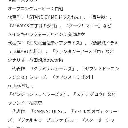
オープニングムービー：白組
代表作：『STAND BY ME ドラえもん』、『寄生獣』、
『ALWAYS 三丁目の夕日』、『ダークサマナー』など
メインキャラクターデザイン：廣岡政樹
代表作：『幻想水滸伝ティアクライス』、『悪魔城ドラキ
ュラ奪われた刻印』、『ファンタジーアースゼロ』など
シナリオ：与田想/dotworks
代表作：『クリミナルガールズ』、『セブンスドラゴン
２０２０』シリーズ、『セブンスドラゴンIII
code:VFD』、
『ダンジョントラベラーズ２』、『ステラ グロウ』など
サウンド：桜庭統
代表作：『DARK SOULS』、『テイルズ オブ』シリー
ズ、『ヴァルキリープロファイル』、『スターオーシャ