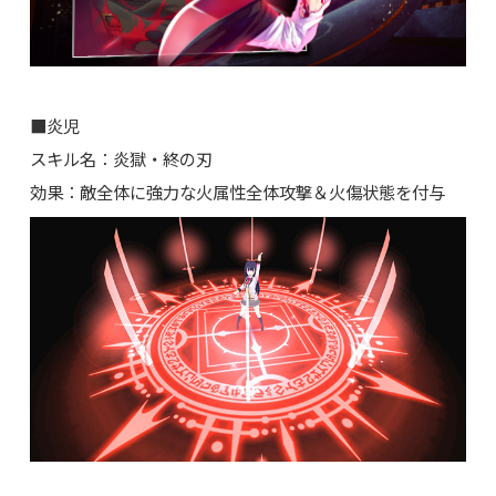
■炎児
スキル名：炎獄・終の刃
効果：敵全体に強力な火属性全体攻撃＆火傷状態を付与