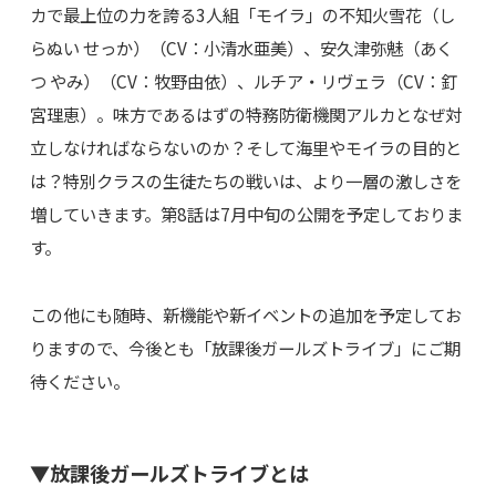
カで最上位の力を誇る3人組「モイラ」の不知火雪花（し
らぬい せっか）（CV：小清水亜美）、安久津弥魅（あく
つ やみ）（CV：牧野由依）、ルチア・リヴェラ（CV：釘
宮理恵）。味方であるはずの特務防衛機関アルカとなぜ対
立しなければならないのか？そして海里やモイラの目的と
は？特別クラスの生徒たちの戦いは、より一層の激しさを
増していきます。第8話は7月中旬の公開を予定しておりま
す。
この他にも随時、新機能や新イベントの追加を予定してお
りますので、今後とも「放課後ガールズトライブ」にご期
待ください。
▼放課後ガールズトライブとは